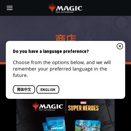
Skip
to
main
商
content
店
商店
Do you have a language preference?
Choose from the options below, and we will
remember your preferred language in the
future.
FILTER
简体中文
ENGLISH