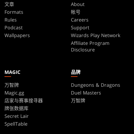
文章
About
Formats
帐号
Rules
Careers
Podcast
Support
Wallpapers
Wizards Play Network
Affiliate Program
Disclosure
MAGIC
品牌
万智牌
Dungeons & Dragons
Magic.gg
Duel Masters
店家与赛事搜寻器
万智牌
牌张数据库
Secret Lair
SpellTable