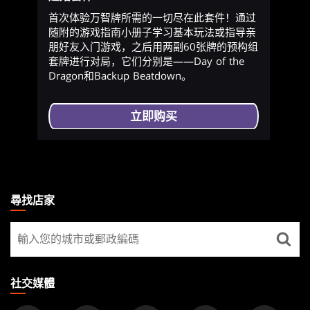
首次体验万智牌所需的一切尽在此套件！通过
随附的游戏指南小册子学习基本玩法或指导亲
朋好友入门游戏，之后用两副60张牌的预构组
套牌进行对局，它们分别是——Day of the
Dragon和Backup Beatdown。
立即购买
MAGIC:
THE
尋找店家
GATHERING
尋
FOOTER
找
店
家
社交媒體