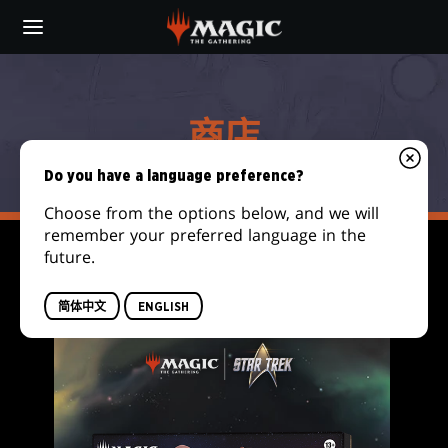
Skip
to
main
商
content
店
商店
Do you have a language preference?
Choose from the options below, and we will
remember your preferred language in the
future.
FILTER
简体中文
ENGLISH