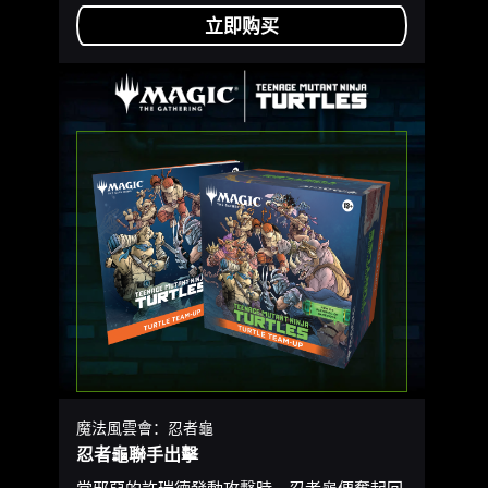
立即购买
魔法風雲會：忍者龜
忍者龜聯手出擊
當邪惡的許瑞德發動攻擊時，忍者龜便奮起回