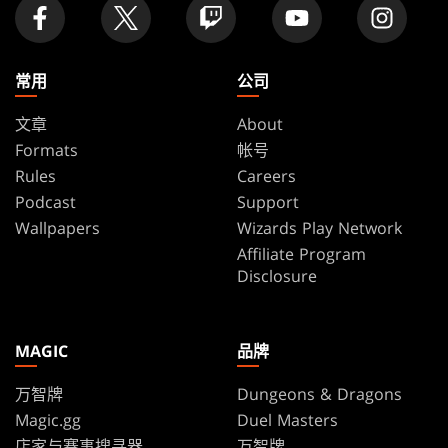
常用
公司
文章
About
Formats
帐号
Rules
Careers
Podcast
Support
Wallpapers
Wizards Play Network
Affiliate Program
Disclosure
MAGIC
品牌
万智牌
Dungeons & Dragons
Magic.gg
Duel Masters
店家与赛事搜寻器
万智牌