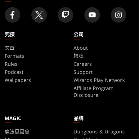
究探
公司
文章
About
Formats
帳號
Rules
Careers
Podcast
Support
Wallpapers
Wizards Play Network
Affiliate Program
Disclosure
MAGIC
品牌
魔法風雲會
Dungeons & Dragons