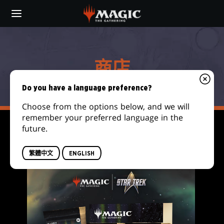
Skip
to
main
商
content
店
商店
Do you have a language preference?
Choose from the options below, and we will
remember your preferred language in the
future.
FILTER
繁體中文
ENGLISH