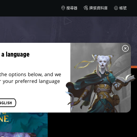
搜尋器
牌張資料庫
帳號
 a language
the options below, and we
r your preferred language
NGLISH