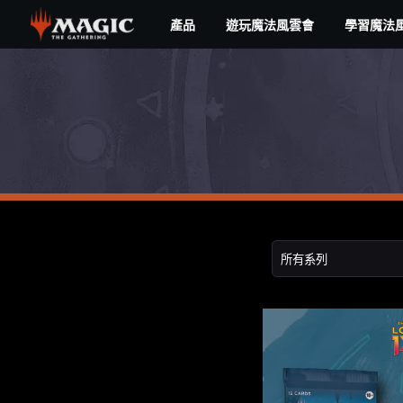
Skip
產品
遊玩魔法風雲會
學習魔法
to
main
商
content
店