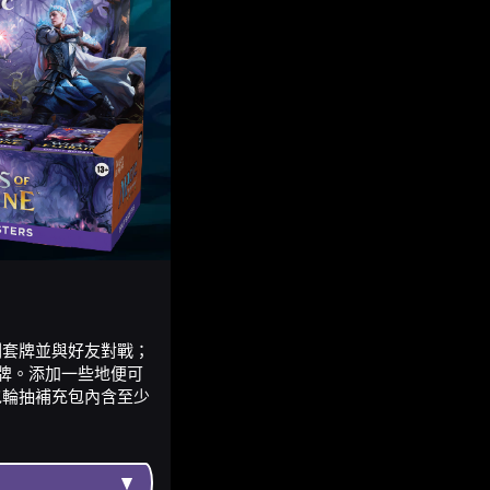
副套牌並與好友對戰；
牌。添加一些地便可
包輪抽補充包內含至少