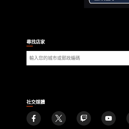
MAGIC:
THE
GATHERING
尋找店家
FOOTER
尋
找
店
家
社交媒體