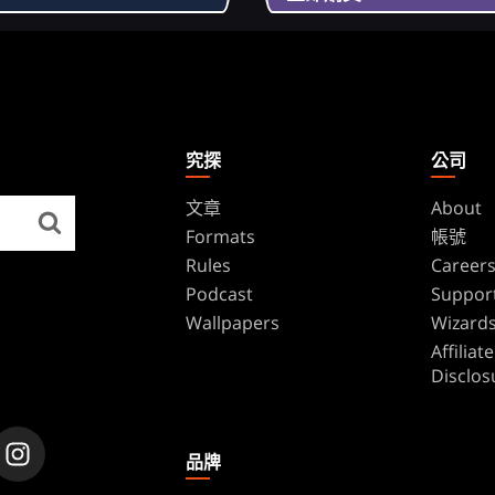
究探
公司
文章
About
Formats
帳號
Rules
Career
Podcast
Suppor
Wallpapers
Wizards
Affilia
Disclos
品牌