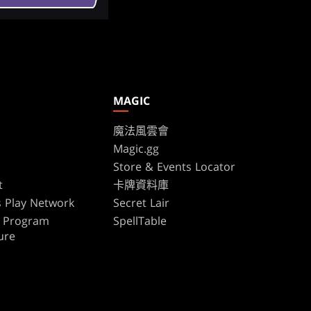
MAGIC
魔法風雲會
Magic.gg
s
Store & Events Locator
t
卡牌資料庫
 Play Network
Secret Lair
te Program
SpellTable
ure