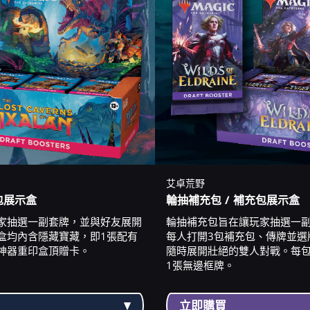
艾卓荒野
包展示盒
輪抽補充包 / 補充包展示盒
家抽選一副套牌，並與好友展開
輪抽補充包旨在讓玩家抽選一
盒均內含隱藏寶藏，即1張配有
每人打開3包補充包、傳牌並選
神器重印盒頂贈卡。
隨時展開壯絕的雙人對戰。每
1張無邊框牌。
立即購買