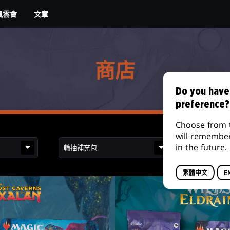
文章
風雲會
商店
Do you have
preference?
Choose from 
will remembe
in the future.
繁體中文
E