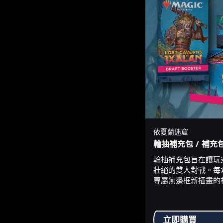
依夏蘭迷窟
輪抽補充包 / 補充
輪抽補充包旨在讓玩
壯絕的雙人對戰。每
專屬無邊框新插畫的
立即購買