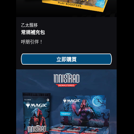
乙太飄移
常規補充包
呼朋引伴！
立即購買