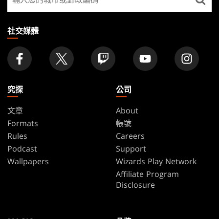
找
店
家
社交媒體
究探
公司
文章
About
Formats
帳號
Rules
Careers
Podcast
Support
Wallpapers
Wizards Play Network
Affiliate Program
Disclosure