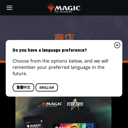
Skip
to
main
商
content
店
商店
Do you have a language preference?
Choose from the options below, and we will
remember your preferred language in the
future.
FILTER
繁體中文
ENGLISH