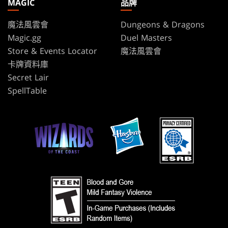
MAGIC
品牌
魔法風雲會
Dungeons & Dragons
Magic.gg
Duel Masters
Store & Events Locator
魔法風雲會
卡牌資料庫
Secret Lair
SpellTable