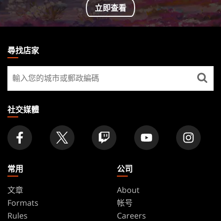
立即查看
MAGIC:
THE
尋找店家
GATHERING
尋
FOOTER
找
店
家
社交媒體
常用
公司
文章
About
Formats
帐号
Rules
Careers