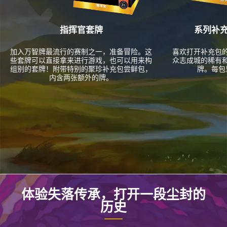
指挥官套牌
系列补充
加入万智牌最流行的赛制之一，准备冒险。这
喜欢打开补充包
些套牌可以直接拿来进行游戏，也可以用来构
众志成城的稀有
组别的套牌！附带特别的聚珍补充包尝鲜包，
牌。每包
内含两张额外的牌。
体验失落传承，打开一段尘封的
历史