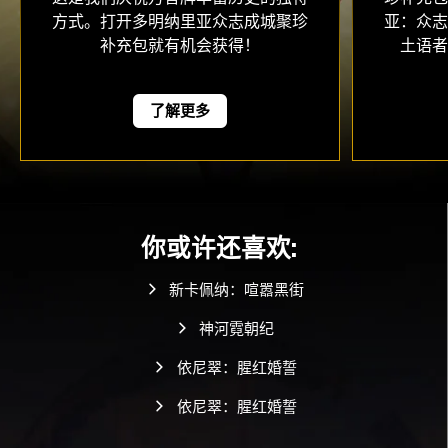
方式。打开多明纳里亚众志成城聚珍
亚：众
补充包就有机会获得！
土语
了解更多
你或许还喜欢:
新卡佩纳：喧嚣黑街
神河霓朝纪
依尼翠：腥红婚誓
依尼翠：腥红婚誓