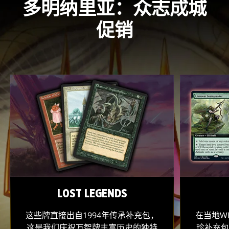
多明纳里亚：众志成城
促销
LOST LEGENDS
这些牌直接出自1994年传承补充包，
在当地W
这是我们庆祝万智牌丰富历史的独特
珍补充