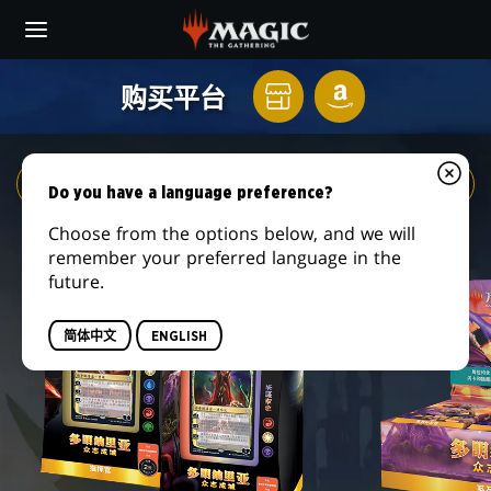
Skip
to
main
多
content
购买平台
多明纳里亚：众志成城产品组合
就
亚
明
在
马
你
逊
纳
的
Do you have a language preference?
本
里
Choose from the options below, and we will
地
remember your preferred language in the
牌
future.
亚：
店
众
简体中文
ENGLISH
志
成