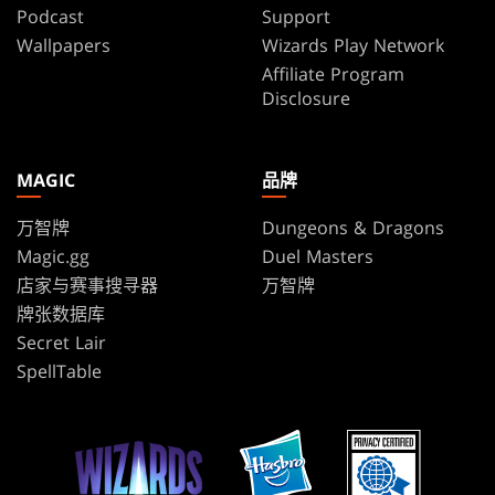
Podcast
Support
Wallpapers
Wizards Play Network
Affiliate Program
Disclosure
MAGIC
品牌
万智牌
Dungeons & Dragons
Magic.gg
Duel Masters
店家与赛事搜寻器
万智牌
牌张数据库
Secret Lair
SpellTable