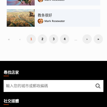
教条很好
Mark Rosewater
«
‹
…
1
2
3
4
›
»
MAGIC:
THE
尋找店家
GATHERING
尋
FOOTER
找
店
家
社交媒體