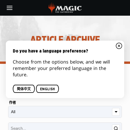
Skip
to
main
content
ARTICLE ARCHIVE
Do you have a language preference?
Choose from the options below, and we will
remember your preferred language in the
future.
類別
简体中文
ENGLISH
作者