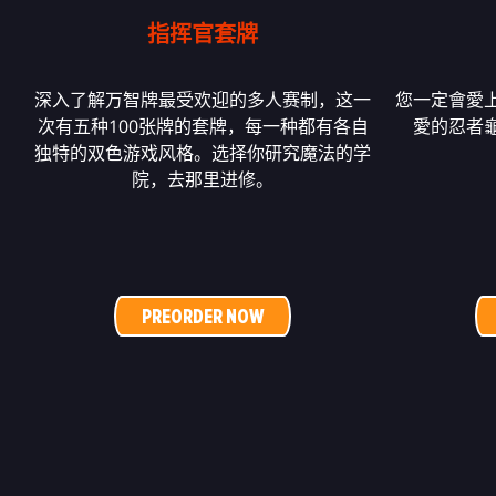
指挥官套牌
深入了解万智牌最受欢迎的多人赛制，这一
您一定會愛
次有五种100张牌的套牌，每一种都有各自
愛的忍者
独特的双色游戏风格。选择你研究魔法的学
院，去那里进修。
PREORDER NOW