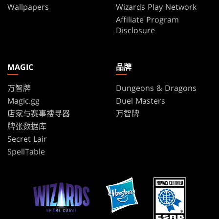
Wallpapers
Wizards Play Network
Affiliate Program
Disclosure
MAGIC
品牌
万智牌
Dungeons & Dragons
Magic.gg
Duel Masters
店家与赛事搜寻器
万智牌
牌张数据库
Secret Lair
SpellTable