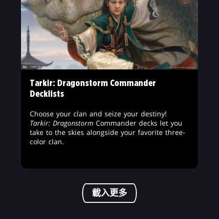
Tarkir: Dragonstorm Commander
Decklists
Choose your clan and seize your destiny!
Tarkir: Dragonstorm
Commander decks let you
take to the skies alongside your favorite three-
color clan.
載入更多