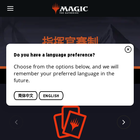
Skip
to
main
MTG
content
指
指挥官赛制
挥
Do you have a language preference?
官
Choose from the options below, and we will
remember your preferred language in the
赛制枢纽
分级
变局牌
future.
套牌数量
简体中文
ENGLISH