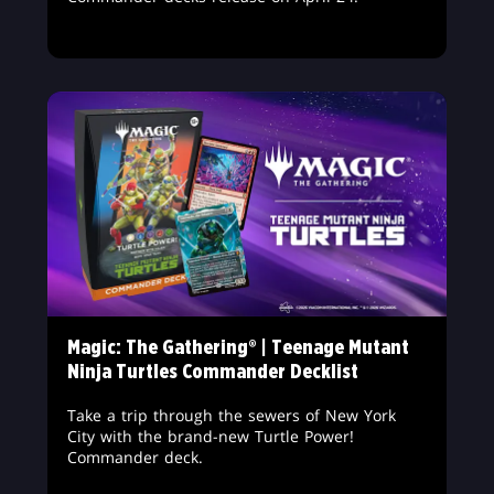
Magic: The Gathering® | Teenage Mutant
Ninja Turtles Commander Decklist
Take a trip through the sewers of New York
City with the brand-new Turtle Power!
Commander deck.