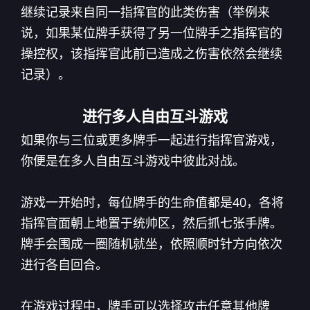
继续记录来自同一指挥官的此类伤害（举例来
说，如果某位牌手获得了另一位牌手之指挥官的
操控权，该指挥官此前已造成之伤害依然会继续
记录）。
进行多人自由互斗游戏
如果你与三位或更多牌手一起进行指挥官游戏，
你便是在多人自由互斗游戏中彼此对战。
游戏一开始时，每位牌手的生命值都是40，各将
指挥官面朝上地置于统帅区，然后抓七张手牌。
牌手会围成一圈随机就坐，依照顺时针方向依次
进行各自回合。
在游戏过程中，牌手可以选择攻击任意其他牌