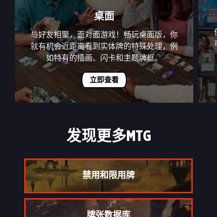
桌面
与好友相聚，面对面游戏！畅玩桌面版，你
就有机会近距离看到实体牌的特殊处理，例
如特有的插画、闪卡和主题牌框。
立即查看
发现更多MTG
禁用和限用牌
牌张数据库