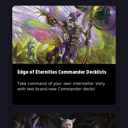
Edge of Eternities Commander Decklists
Take command of your own interstellar story
with two brand-new Commander decks!