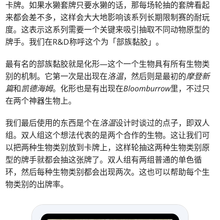
卡牌。如果水獭套牌只要水獭的话，那每场轮抽的套牌看起
来都会差不多，这样会大大地影响该系列长期限制赛的耐玩
度。这表示这系列需要一个关键来吸引抽取不同动物原型的
牌手。我们在R&D称呼这个为「部族黏胶」。
最有名的部族黏胶就是化形—这个一个生物具有所有生物类
别的机制。它第一次是出现在
洛温
，然后则是最初的
摩登新
篇
和
凯德海姆
。化形也是有出现在
Bloomburrow
里，不过只
在两个神器生物上。
我们最后使用的东西是个在
洛温
设计时谈过的点子，即双人
组。双人组这个想法代表的是两个合作的生物。这让我们可
以把两种生物类别放到卡牌上，这样轮抽这两种生物类别原
型的牌手就都会抽这张牌了。双人组有两组普通的单色循
环，然后每种生物类别都会出现两次。这也可以帮助每个生
物类别的出牌率。