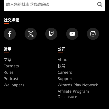
尋
FOOTER
找
店
家
社交媒體
常用
公司
文章
About
Formats
帐号
Rules
Careers
Podcast
Support
Wallpapers
Wizards Play Network
Affiliate Program
Disclosure