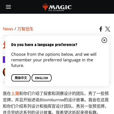
Skip
to
main
content
News
/
万智创生
地洞开花，第二部
Do you have a language preference?
Choose from the options below, and we will
万智创生
2024-07-15
remember your preferred language in the
future.
Mark Rosewater
简体中文
ENGLISH
我在
上周
和你们介绍了探索和洞察设计的团队、秀了一些预
览牌，并且开始述说
Bloomburrow
的设计故事。我会在这周
和你们介绍系列设计和指挥官设计团队、秀另一张预览牌，
并且完结这系列的设计故事。我希望这听起来很有趣。