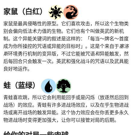
家鼠（白红）
家鼠是最具侵略性的原型。它们喜欢攻击，所以这个生物类
别会偏向低法术力值的生物。它们也有个叫做英武的新机
制。这个异能关键词的叙述是这样的：「每当～牌名～首度
成为你所操控的咒语或异能的目标时」。这是个来自于
塞洛
斯
环境勇行机制的变异版，不过它能被咒语
和
异能触发，然
后每回合只会触发一次。英武和强化战斗的咒语以及武具能
良好地运作。
蛙（蓝绿）
青蛙喜欢跳，所以它会利用能回手或是闪烁（放逐然后回到
战场）的效应。青蛙有许多进战场效应，以及在乎生物进战
场或离开战场的触发异能。这个协力效应会在你丢更多永久
物进战场时变得更加强大，让你可以接管对局的后期。