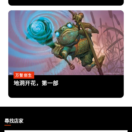
万智创生
地洞开花，第一部
MAGIC:
THE
尋找店家
GATHERING