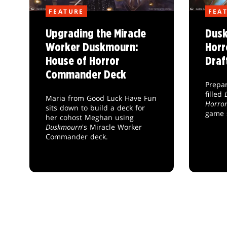
FEATURE
FEA
Upgrading the Miracle
Dusk
Worker Duskmourn:
Horr
House of Horror
Draf
Commander Deck
Prepar
filled
Maria from Good Luck Have Fun
Horro
sits down to build a deck for
game 
her cohost Meghan using
Duskmourn
's Miracle Worker
Commander deck.