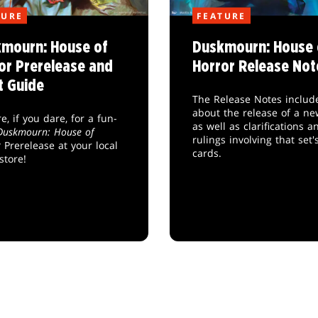
TURE
FEATURE
mourn: House of
Duskmourn: House 
or Prerelease and
Horror Release Not
t Guide
The Release Notes include
about the release of a ne
e, if you dare, for a fun-
as well as clarifications a
Duskmourn: House of
rulings involving that set'
r
Prerelease at your local
cards.
store!
載入更多