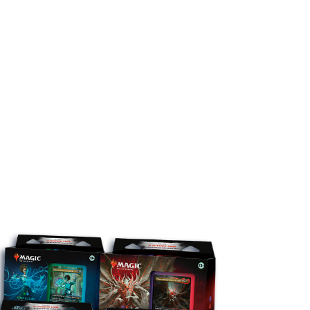
OR
指挥官套牌