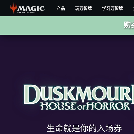
Skip
产品
玩万智牌
学习万智牌
to
main
暮
content
购
悲
邸：
鬼
屋
驚
魂
生命就是你的入场券