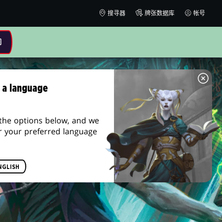
搜寻器
牌张数据库
帐号
 a language
the options below, and we
r your preferred language
NGLISH