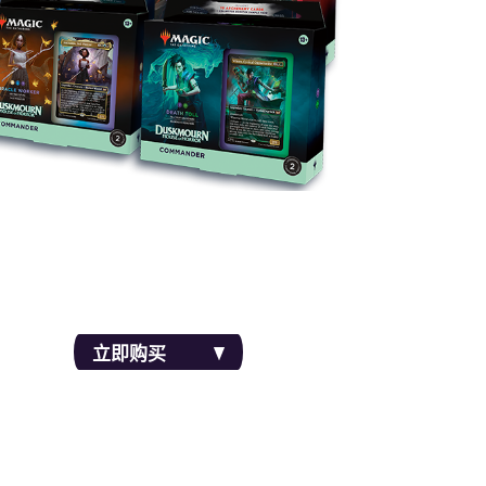
100张牌的套牌会利用2张新的无边框闪牌和8张
指挥官牌让对手心生畏惧。此外，魔王元素的加
入能让恐怖感更上一层楼。
立即购买
售前组合