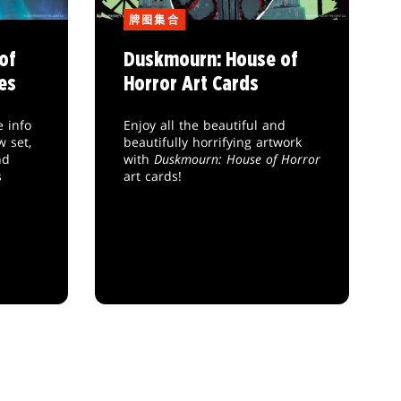
牌图集合
of
Duskmourn: House of
es
Horror Art Cards
 info
Enjoy all the beautiful and
w set,
beautifully horrifying artwork
nd
with
Duskmourn: House of Horror
s
art cards!