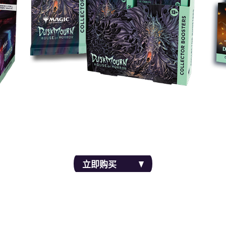
充包添
用无边框、二次曝光、超自然边框处理、全图宅邸地
这些
和镜中怪物牌吓唬你的对手。你甚至有可能得到首次
新的
出现的日本特色牌框。
立即购买
梦魇套装