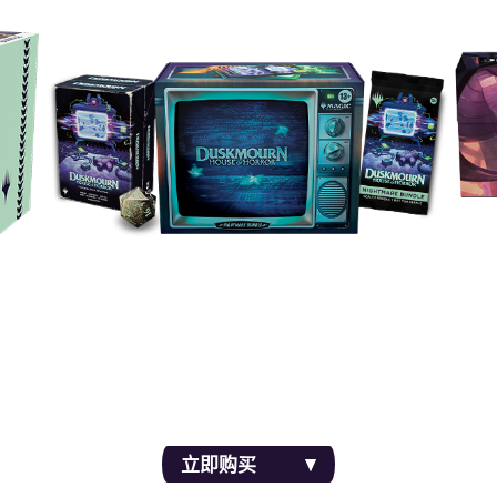
充包、
使用常规和聚珍补充包、传统闪全图宅邸地、简介海
9
wn。
报、一个大型夜光Spindown和一包梦魇补充包，调
到恐怖频道。
立即购买