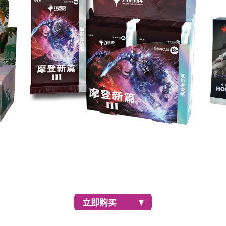
每副
寻找下
优雅地击败好友。每包聚珍补充包内含7张特别边框
且内容
牌，外加有可能获得蚀刻闪牌、一张纹理闪牌，甚至
有机会获得一张限量编号牌。
立即购买