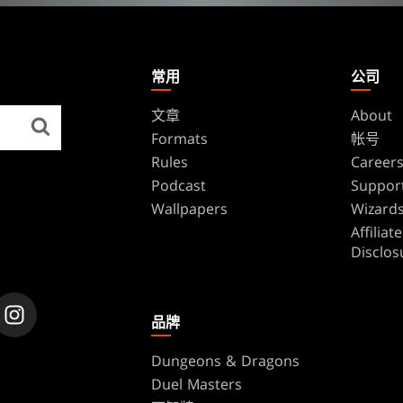
常用
公司
文章
About
Formats
帐号
Rules
Career
Podcast
Suppor
Wallpapers
Wizards
Affilia
Disclos
品牌
Dungeons & Dragons
Duel Masters