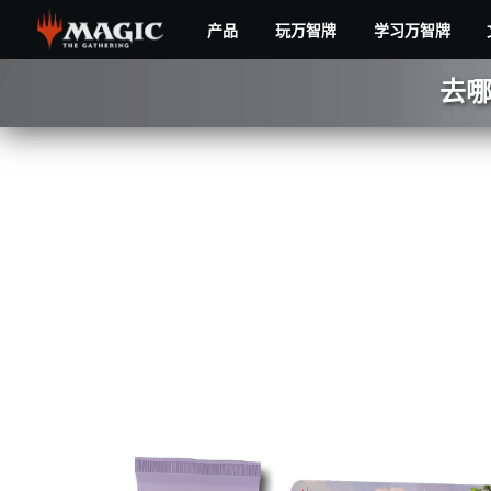
Skip
产品
玩万智牌
学习万智牌
to
main
摩
content
去
登
新
篇
3
常规补充包