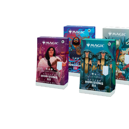
聚珍版指挥官套牌
指挥官套牌里的所有牌张均采用了全新的涟漪
处理——内含两张无边框肖像传奇生物牌