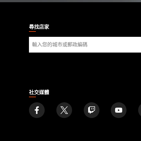
MAGIC:
THE
GATHERING
尋找店家
FOOTER
尋
找
店
家
社交媒體