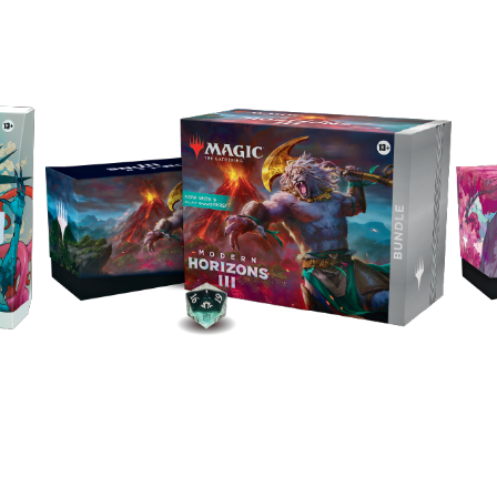
套装
内含
用满是强力牌张和配件的套装探索这个系列，内含9
闪特殊
牌、
包常规补充包，30张地牌（其中10张为全图）和1个
！
专享的Spindown生命计数器。