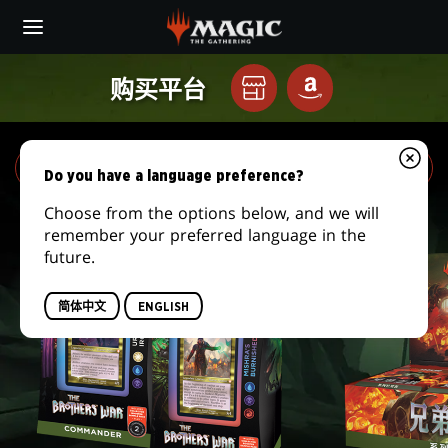
Skip
to
main
兄
content
购买平台
兄弟之战产品组合
就
亚
弟
在
马
你
逊
之
的
Do you have a language preference?
本
战
Choose from the options below, and we will
地
remember your preferred language in the
牌
future.
店
简体中文
ENGLISH