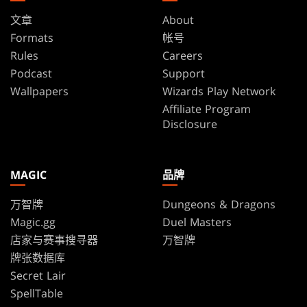
文章
About
Formats
帐号
Rules
Careers
Podcast
Support
Wallpapers
Wizards Play Network
Affiliate Program
Disclosure
MAGIC
品牌
万智牌
Dungeons & Dragons
Magic.gg
Duel Masters
店家与赛事搜寻器
万智牌
牌张数据库
Secret Lair
SpellTable