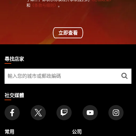
和
《条款与细则》
。
立即查看
MAGIC:
THE
尋找店家
GATHERING
尋
FOOTER
找
店
家
社交媒體
常用
公司