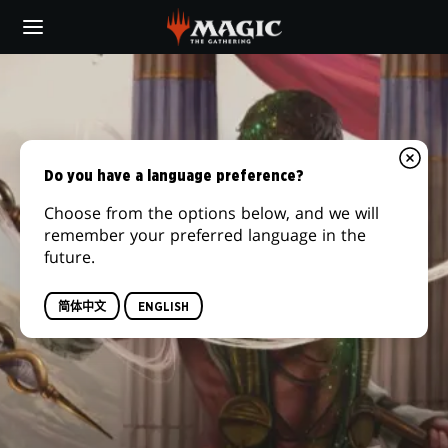
Skip
to
main
content
Do you have a language preference?
Choose from the options below, and we will
remember your preferred language in the
future.
简体中文
ENGLISH