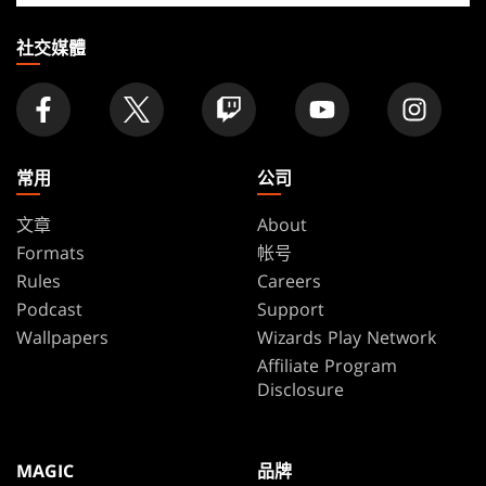
店
家
社交媒體
常用
公司
文章
About
Formats
帐号
Rules
Careers
Podcast
Support
Wallpapers
Wizards Play Network
Affiliate Program
Disclosure
MAGIC
品牌