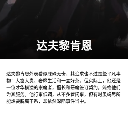
达夫黎肯恩
达夫黎肯恩外表看似碌碌无奇，其追求也不过是些平凡事
物：大富大贵、奢靡生活和一壶好茶。但实际上，他还是
一位才华横溢的崇魔者，擅长和恶魔签订契约，笼络他们
为其服务。他行事低调，从不多管闲事，但有时虽竭尽所
能想要脱离干系，却依然深陷事件当中。