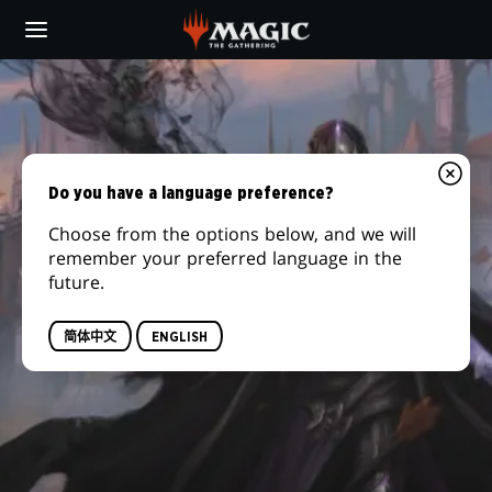
Skip
to
main
content
Do you have a language preference?
Choose from the options below, and we will
remember your preferred language in the
future.
简体中文
ENGLISH