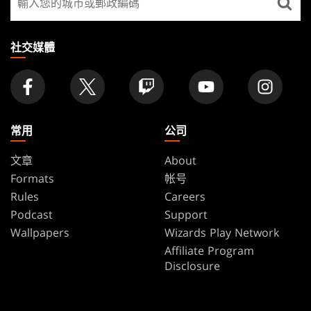
FOOTER
找
店
家
社交媒體
常用
公司
文章
About
Formats
帐号
Rules
Careers
Podcast
Support
Wallpapers
Wizards Play Network
Affiliate Program
Disclosure