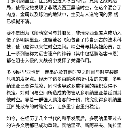
了多明纳里亚，让此时空进入冰雪时代。兄弟之战的结
局，使得克撒发现了非瑞克西亚黑暗时空，在这个混合了
肉身、金属以及烁油的地狱中，生灵与人造物间的界 线
已模糊不清。
要不是因为飞船晴空号与其船员，非瑞克西亚差点成功入
侵了多明纳里亚。这艘著名飞船包含了传自远古的法术科
技，使飞船得以来往时空之间。晴空号与其英雄船员，加
上一系列被称为远古遗产的神器（其中包括鹏洛客卡恩）
都在阻击入侵的大战役中发挥了关键作用。
多 明纳里亚也是一连串危及其他时空之时间与时空裂缝
危机的发起点。经历了诸多由鹏洛客所引发的灾难，多明
纳里亚已变得荒凉，同时也导致多重宇宙的组织变得不
稳定。对时间与空间所造成的伤害从多明纳里亚蔓延到其
他时空。靠着一群强大鹏洛客的干预，终究使得多明纳里
亚四处散布的时缝愈合，让多重宇宙重归稳定。
如今，在经历了几个世代的和平发展后，多明纳里亚过去
的许多文明都已成功重建。宾纳里亚、新阿基夫、陶拉里