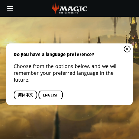
Skip
to
main
content
Do you have a language preference?
Choose from the options below, and we will
remember your preferred language in the
future.
简体中文
ENGLISH