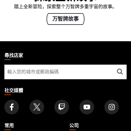
踏上全新冒险，探索整个万智牌多重宇宙的故事。
万智牌故事
MAGIC:
THE
尋找店家
GATHERING
尋
FOOTER
找
店
家
社交媒體
常用
公司