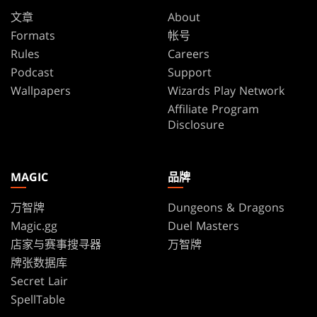
文章
About
Formats
帐号
Rules
Careers
Podcast
Support
Wallpapers
Wizards Play Network
Affiliate Program
Disclosure
MAGIC
品牌
万智牌
Dungeons & Dragons
Magic.gg
Duel Masters
店家与赛事搜寻器
万智牌
牌张数据库
Secret Lair
SpellTable