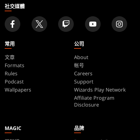
家
社交媒體
常用
公司
文章
About
Formats
帐号
Rules
Careers
Podcast
Support
Wallpapers
Wizards Play Network
Affiliate Program
Disclosure
MAGIC
品牌