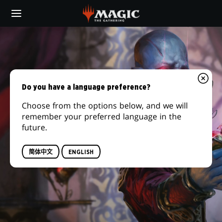
Skip
to
main
多
content
温
班
Do you have a language preference?
恩
Choose from the options below, and we will
remember your preferred language in the
future.
简体中文
ENGLISH