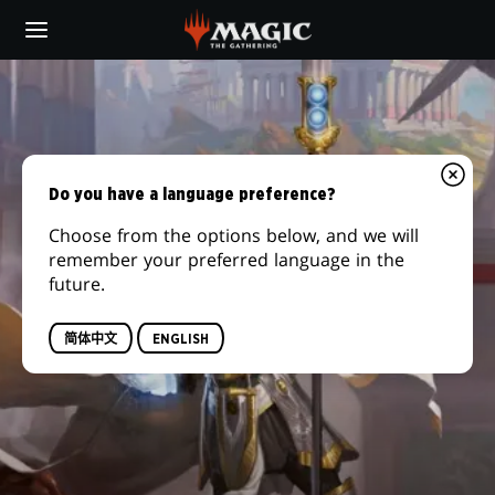
Skip
to
main
艾
content
紫
培
Do you have a language preference?
Choose from the options below, and we will
remember your preferred language in the
future.
简体中文
ENGLISH