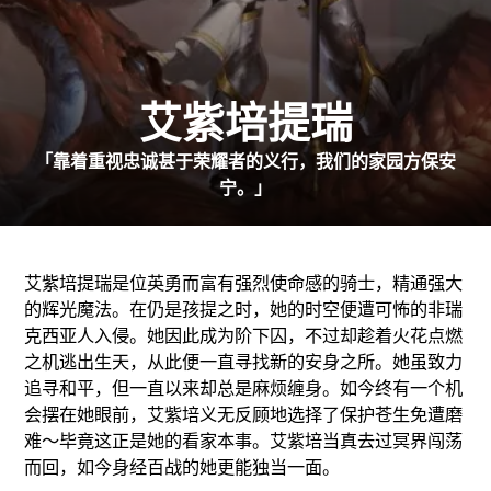
艾紫培提瑞
「靠着重视忠诚甚于荣耀者的义行，我们的家园方保安
宁。」
艾紫培提瑞是位英勇而富有强烈使命感的骑士，精通强大
的辉光魔法。在仍是孩提之时，她的时空便遭可怖的非瑞
克西亚人入侵。她因此成为阶下囚，不过却趁着火花点燃
之机逃出生天，从此便一直寻找新的安身之所。她虽致力
追寻和平，但一直以来却总是麻烦缠身。如今终有一个机
会摆在她眼前，艾紫培义无反顾地选择了保护苍生免遭磨
难～毕竟这正是她的看家本事。艾紫培当真去过冥界闯荡
而回，如今身经百战的她更能独当一面。