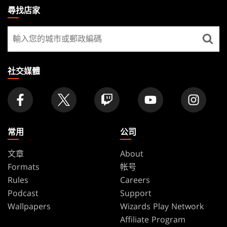
THE
尋找店家
GATHERING
尋
FOOTER
找
店
家
社交媒體
常用
公司
文章
About
Formats
帐号
Rules
Careers
Podcast
Support
Wallpapers
Wizards Play Network
Affiliate Program