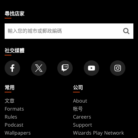
MAGIC:
THE
尋找店家
GATHERING
尋
FOOTER
找
店
家
社交媒體
常用
公司
文章
About
Formats
帐号
Rules
Careers
Podcast
Support
Wallpapers
Wizards Play Network