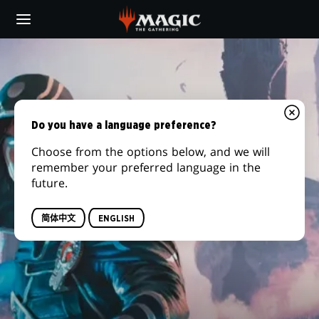
Skip
to
main
content
Do you have a language preference?
Choose from the options below, and we will
remember your preferred language in the
future.
简体中文
ENGLISH