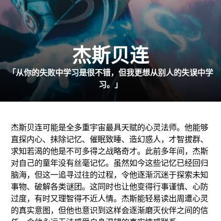
杰斯贝连
「从你的失败中学习是很不错，但我更想从别人的失误中学
习。」
杰斯贝连可能是全多重宇宙最具天赋的心灵法师。他能够
直探内心、抹除记忆、催眠致睡、造幻惑人，才智拔群、
求知若渴的他是不可多得之战略奇才。此前多年间，杰斯
对自己的童年没有丝毫记忆。虽然如今这些记忆已经回归
脑海，但这一追寻过往的过程，令他逐渐沉迷于探索未知
事物、破解各类谜团。这同时也让他变得行事谨慎、心防
过度，有时又理智得不近人情。杰斯能轻易读出周遭心灵
的真实意图，但他也意识到这样会逐渐磨灭伙伴之间的信