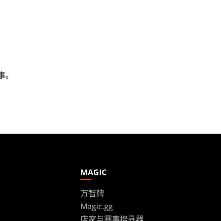
事。
MAGIC
万智牌
Magic.gg
s
店家与赛事搜寻器