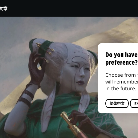
文章
Do you have
preference?
Choose from 
will remembe
in the future.
简体中文
E