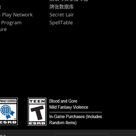
t
牌张数据库
 Play Network
Secret Lair
te Program
SpellTable
ure