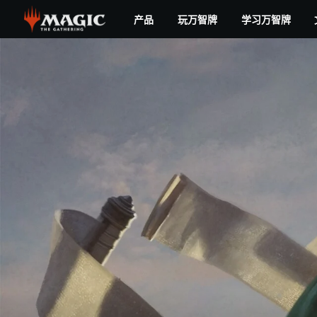
Skip
产品
玩万智牌
学习万智牌
to
main
content