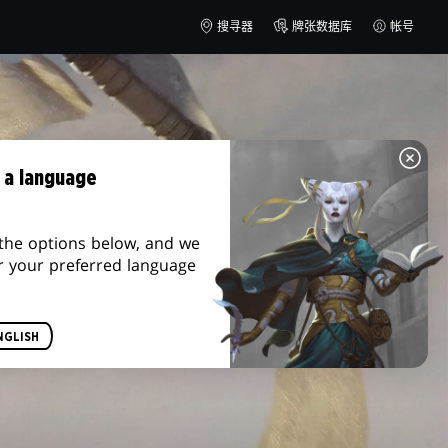
搜寻器
牌张数据库
帐号
 a language
the options below, and we
r your preferred language
NGLISH