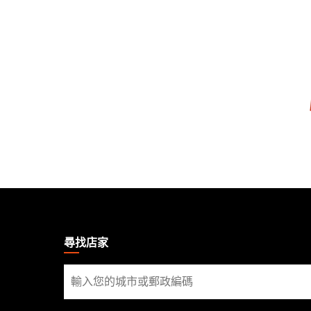
MAGIC:
THE
GATHERING
尋找店家
FOOTER
尋
找
店