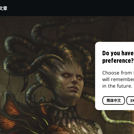
文章
Do you have
preference?
Choose from 
will remembe
in the future.
简体中文
E