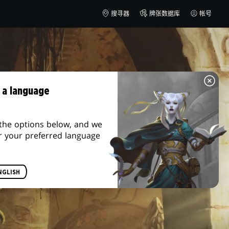
搜寻器
牌张数据库
帐号
 a language
the options below, and we
r your preferred language
NGLISH