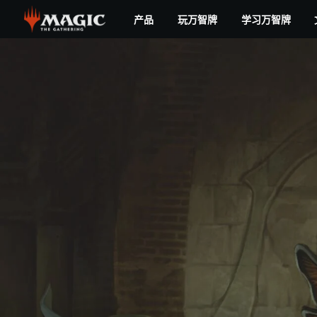
Skip
产品
玩万智牌
学习万智牌
to
main
content