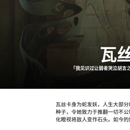
瓦
「我见识过让弱者哭泣胡言之
瓦丝卡身为蛇发妖，人生大部分
种子，令她致力于推翻一切不公
化瞪视将敌人变作石头。如今的