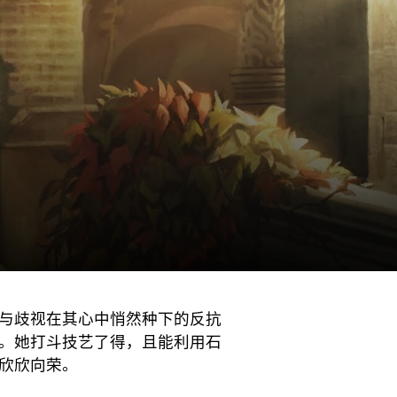
与歧视在其心中悄然种下的反抗
。她打斗技艺了得，且能利用石
欣欣向荣。