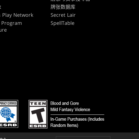
t
牌张数据库
 Play Network
Secret Lair
te Program
SpellTable
ure