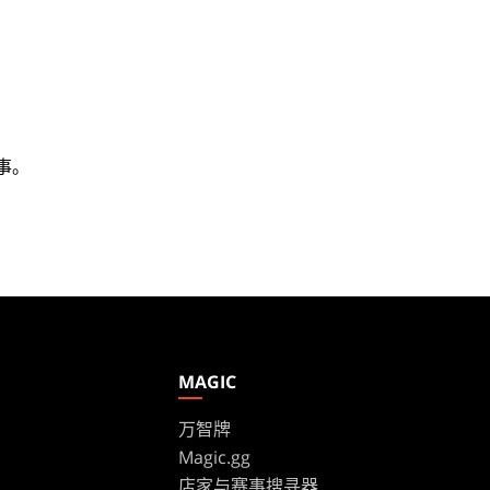
事。
MAGIC
万智牌
Magic.gg
s
店家与赛事搜寻器