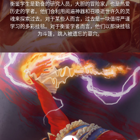
衡鉴学生是勤奋的研究人员，大胆的冒险家，也是热爱
历史的学者。他们会利用阅遍神器和召唤逝世许久的灵
魂来探索过去。对于某些人而言，过去是一块值得严谨
学习的多彩挂毯。对于衡鉴学者而言，他们以那块挂毯
为斗篷，跳入被遗忘的墓穴。