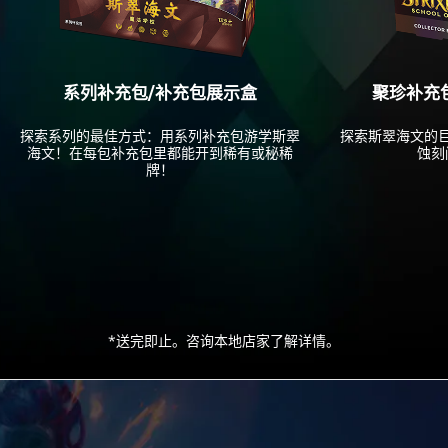
系列补充包/补充包展示盒
聚珍补充包/
探索系列的最佳方式：用系列补充包游学斯翠
探索斯翠海文的
海文！在每包补充包里都能开到稀有或秘稀
蚀刻
牌！
*送完即止。咨询本地店家了解详情。