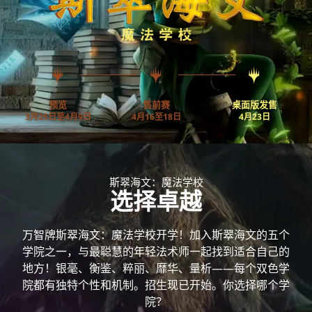
预览
售前赛
桌面版发售
3月25日至4月9日
4月16至18日
4月23日
斯翠海文：魔法学校
选择卓越
万智牌斯翠海文：魔法学校开学！加入斯翠海文的五个
学院之一，与最聪慧的年轻法术师一起找到适合自己的
地方！银毫、衡鉴、粹丽、靡华、量析——每个双色学
院都有独特个性和机制。招生现已开始。你选择哪个学
院？