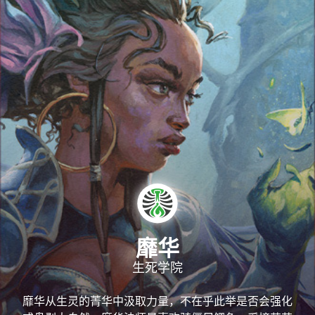
靡华
生死学院
靡华从生灵的菁华中汲取力量，不在乎此举是否会强化