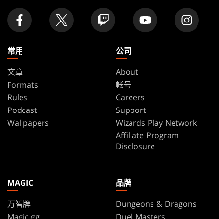
常用
公司
文章
About
Formats
帐号
Rules
Careers
Podcast
Support
Wallpapers
Wizards Play Network
Affiliate Program
Disclosure
MAGIC
品牌
万智牌
Dungeons & Dragons
Magic.gg
Duel Masters