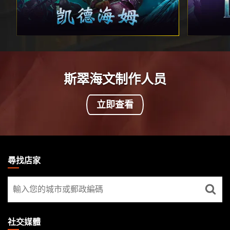
斯翠海文制作人员
立即查看
MAGIC:
THE
尋找店家
GATHERING
尋
FOOTER
找
店
家
社交媒體