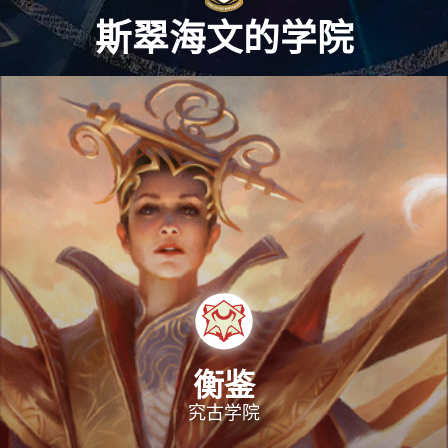
斯翠海文的学院
衡鉴
究古学院