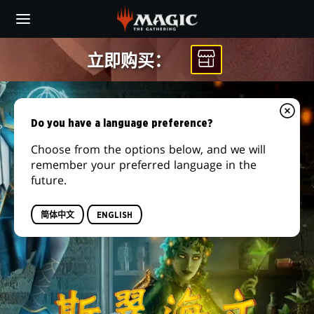
Skip
to
main
content
立即购买：
Do you have a language preference?
Choose from the options below, and we will
remember your preferred language in the
future.
简体中文
ENGLISH