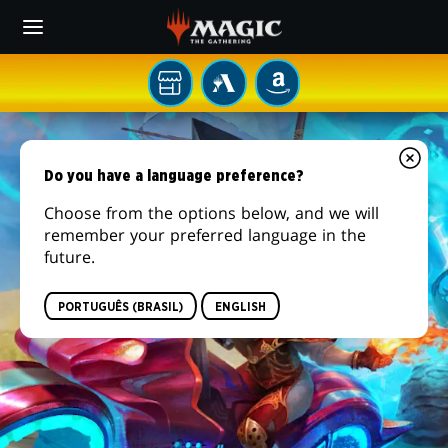
Skip
to
main
content
Sua
MTG
AMAZON
loja
ARENA
AETHERDRIFT
local
Do you have a language preference?
Choose from the options below, and we will
remember your preferred language in the
future.
PORTUGUÊS (BRASIL)
ENGLISH