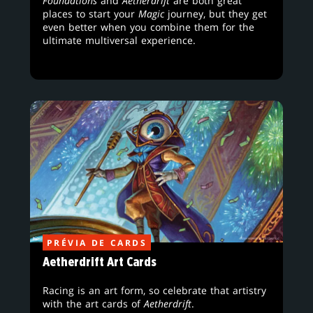
Foundations
and
Aetherdrift
are both great
places to start your
Magic
journey, but they get
even better when you combine them for the
ultimate multiversal experience.
PRÉVIA DE CARDS
Aetherdrift Art Cards
Racing is an art form, so celebrate that artistry
with the art cards of
Aetherdrift
.