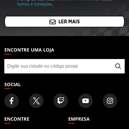
Termos e Condições
.
LER MAIS
MAGIC:
THE
ENCONTRE UMA LOJA
GATHERING
Encontre
FOOTER
uma
loja
SOCIAL
ENCONTRE
EMPRESA