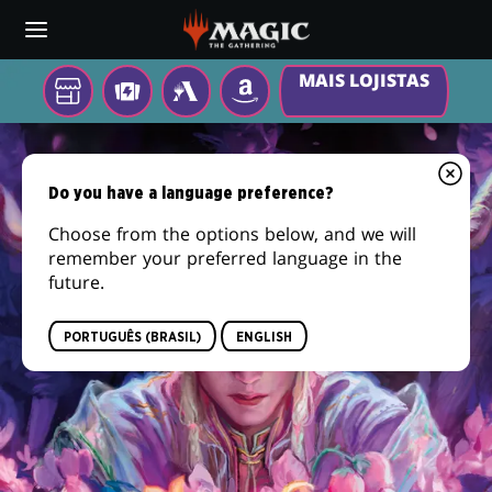
Skip
to
main
MAIS LOJISTAS
content
Sua
TCGPLAYER
MTG
AMAZON
loja
ARENA
LORWYN
local
ECLIPSED
Do you have a language preference?
Choose from the options below, and we will
remember your preferred language in the
future.
PORTUGUÊS (BRASIL)
ENGLISH