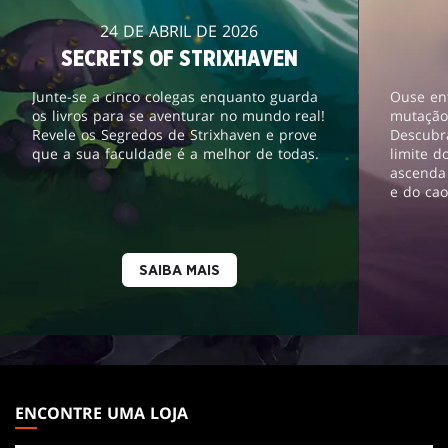
24 DE ABRIL DE 2026
SECRETS OF STRIXHAVEN
Junte-se a cinco colegas enquanto guarda
Ouse en
os livros para se aventurar no mundo real!
mutação
Revele os Segredos de Strixhaven e prove
Descubr
que a sua faculdade é a melhor de todas.
limite d
ascenda
e do cao
SAIBA MAIS
MAGIC:
THE
ENCONTRE UMA LOJA
GATHERING