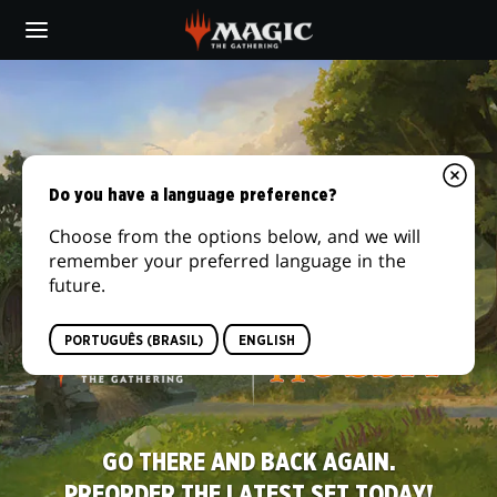
Skip
to
main
MAGIC:
content
THE
GATHERING
Do you have a language preference?
Choose from the options below, and we will
remember your preferred language in the
future.
PORTUGUÊS (BRASIL)
ENGLISH
GO THERE AND BACK AGAIN.
GO THERE AND BACK AGAIN.
A ESCOLA FICOU SÉRIA. DISPONÍVEL AGORA
A ESCOLA FICOU SÉRIA. DISPONÍVEL AGORA
PREORDER THE LATEST SET TODAY!
PREORDER THE LATEST SET TODAY!