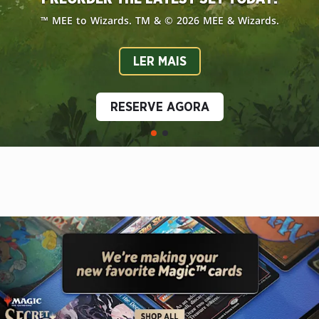
EM TODO O MUNDO!
EM TODO O MUNDO!
™ MEE to Wizards. TM & © 2026 MEE & Wizards.
™ MEE to Wizards. TM & © 2026 MEE & Wizards.
LER MAIS
LER MAIS
LER MAIS
LER MAIS
RESERVE AGORA
RESERVE AGORA
COMPRE AGORA
COMPRE AGORA
SECRET
LAIR
–
WE'RE
MAKING
YOUR