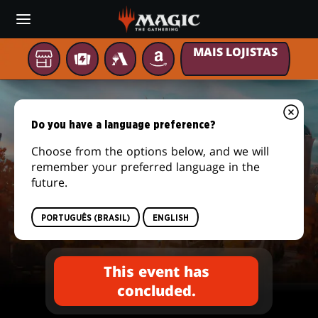
Skip
to
main
MAIS LOJISTAS
content
Sua
TCGPLAYER
MTG
AMAZON
loja
ARENA
FESTA
local
DE
Do you have a language preference?
COMMANDER
Choose from the options below, and we will
remember your preferred language in the
future.
Secrets of Strixhaven
FESTA DE COMMANDER
PORTUGUÊS (BRASIL)
ENGLISH
This event has
concluded.