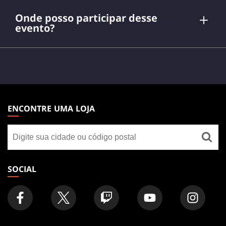
Onde posso participar desse
evento?
aqui
MAGIC:
THE
ENCONTRE UMA LOJA
GATHERING
Encontre
FOOTER
uma
loja
SOCIAL