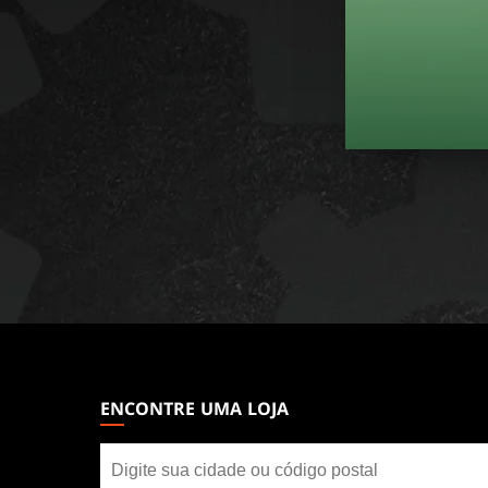
MAGIC:
THE
GATHERING
ENCONTRE UMA LOJA
FOOTER
Encontre
uma