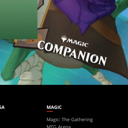
SA
MAGIC
Magic: The Gathering
MTG Arena