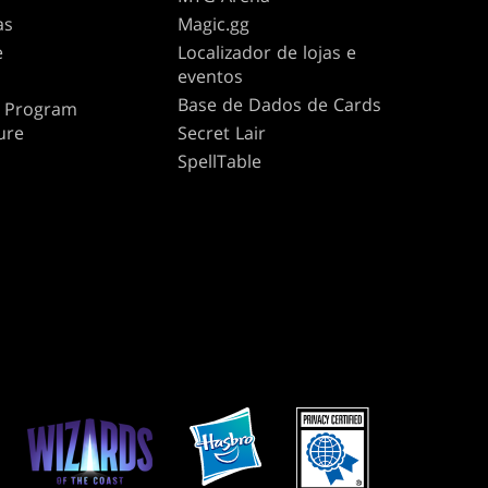
as
Magic.gg
e
Localizador de lojas e
eventos
Base de Dados de Cards
te Program
ure
Secret Lair
SpellTable