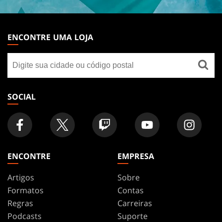
MAGIC:
THE
ENCONTRE UMA LOJA
GATHERING
Encontre
FOOTER
uma
loja
SOCIAL
ENCONTRE
EMPRESA
Artigos
Sobre
Formatos
Contas
Regras
Carreiras
Podcasts
Suporte