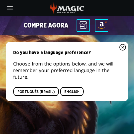
Skip
to
main
content
COMPRE AGORA
Do you have a language preference?
Choose from the options below, and we will
remember your preferred language in the
future.
PORTUGUÊS (BRASIL)
ENGLISH