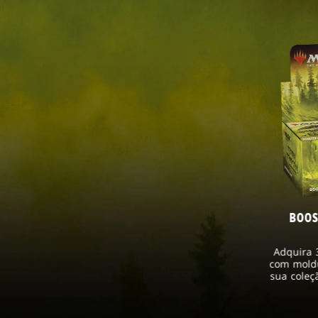
BOOST
Adquira 
com moldu
sua coleç