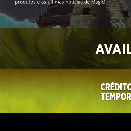
produtos e as últimas notícias de Magic!
MAGIC
ONLINE
BANNER
AD
CRÉDIT
GRAPHIC
TEMPOR
MAGIC:
THE