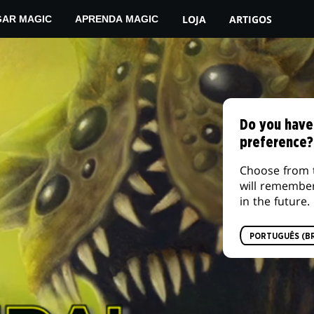
SUA LOJA LOCAL
AMAZO
LOJA
ARTIGOS
GAR MAGIC
APRENDA MAGIC
Do you have
preference?
Choose from 
will remembe
in the future.
PORTUGUÊS (BR