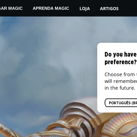
LOJA
ARTIGOS
GAR MAGIC
APRENDA MAGIC
Do you have
preference?
Choose from 
will remembe
in the future.
PORTUGUÊS (BR