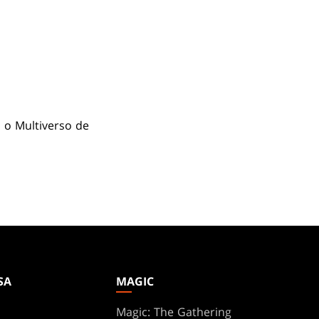
 o Multiverso de
SA
MAGIC
Magic: The Gathering