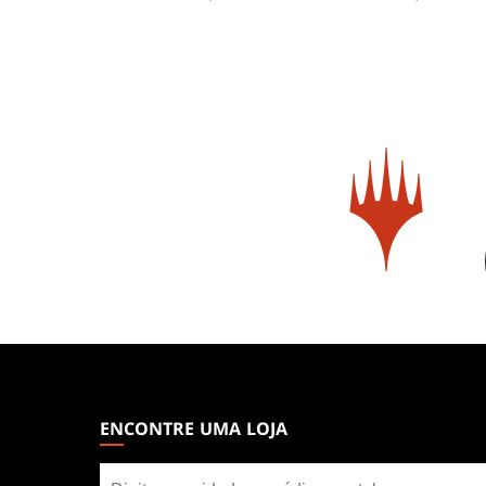
MAGIC:
THE
GATHERING
ENCONTRE UMA LOJA
FOOTER
Encontre