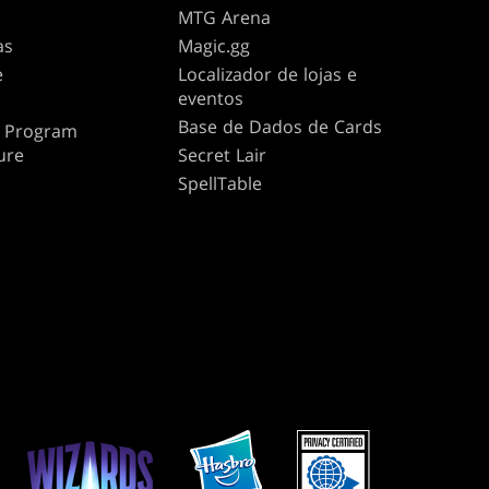
MTG Arena
as
Magic.gg
e
Localizador de lojas e
eventos
Base de Dados de Cards
te Program
ure
Secret Lair
SpellTable