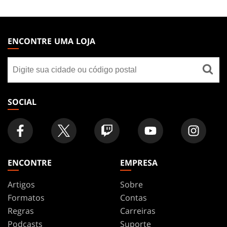
MAGIC:
THE
ENCONTRE UMA LOJA
GATHERING
Encontre
FOOTER
uma
loja
SOCIAL
ENCONTRE
EMPRESA
Artigos
Sobre
Formatos
Contas
Regras
Carreiras
Podcasts
Suporte