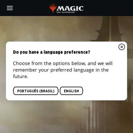
Skip
to
main
content
Do you have a language preference?
Choose from the options below, and we will
remember your preferred language in the
future.
PORTUGUÊS (BRASIL)
ENGLISH