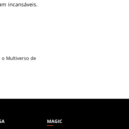
ram incansáveis.
 o Multiverso de
SA
MAGIC