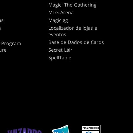
Magic: The Gathering
MTG Arena
as
Magic.gg
e
Localizador de lojas e
eventos
Base de Dados de Cards
te Program
ure
Secret Lair
SpellTable