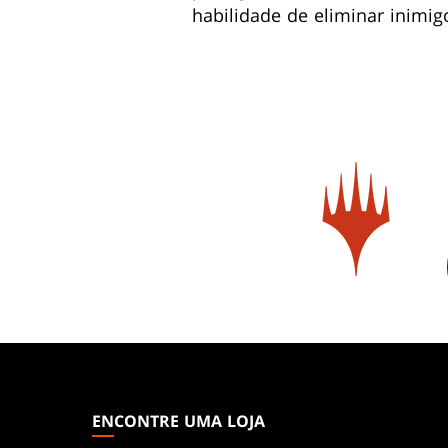
habilidade de eliminar inimig
MAGIC:
THE
GATHERING
ENCONTRE UMA LOJA
FOOTER