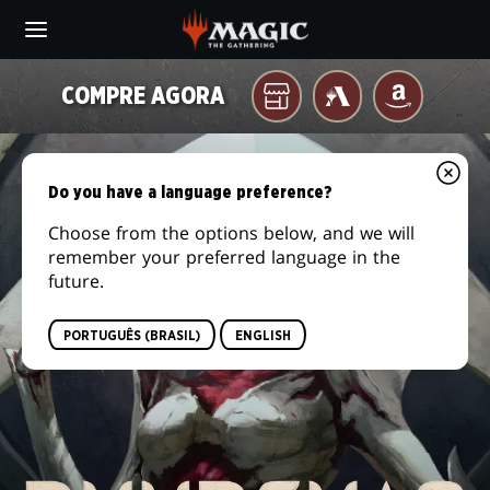
Skip
to
main
PHYREXIA:
content
COMPRE AGORA
Sua
MTG
AMAZON
TUDO
loja
ARENA
local
SERÁ
Do you have a language preference?
UM
Choose from the options below, and we will
remember your preferred language in the
future.
PORTUGUÊS (BRASIL)
ENGLISH