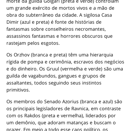
morte da guilda Golgari (preta e verde) controlam
um grande exército de mortos vivos e a mão de
obra do subterrâneo da cidade. A sigilosa Casa
Dimir (azul e preta) é fonte de histórias de
fantasmas sobre conselheiros necromantes,
assassinos fantasmas e horrores obscuros que
rastejam pelos esgotos.
Os Orzhov (branca e preta) têm uma hierarquia
rígida de pompa e cerimônia, escravos dos negócios
e do dinheiro. Os Gruul (vermelha e verde) são uma
guilda de vagabundos, gangues e grupos de
assaltantes, todos seguindo seus instintos
primitivos.
Os membros do Senado Azorius (branca e azul) são
os principais legisladores de Ravnica, em contraste
com os Rakdos (preta e vermelha), liderados por
um demônio, que adoram matanças e buscam o
prazer. Em meio a todo esse caos político, os