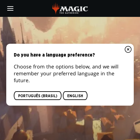
Skip
to
main
content
Do you have a language preference?
Choose from the options below, and we will
remember your preferred language in the
future.
PORTUGUÊS (BRASIL)
ENGLISH