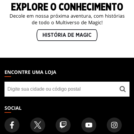
EXPLORE O CONHECIMENTO
Decole em nossa próxima aventura, com histórias
de todo o Multiverso de Magic!
HISTÓRIA DE MAGIC
MAGIC:
THE
ENCONTRE UMA LOJA
GATHERING
Encontre
FOOTER
uma
loja
SOCIAL