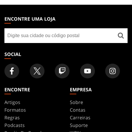
MAGIC:
THE
ENCONTRE UMA LOJA
GATHERING
Encontre
FOOTER
uma
loja
SOCIAL
ENCONTRE
EMPRESA
Artigos
Sobre
Formatos
Contas
Regras
Carreiras
Podcasts
Suporte