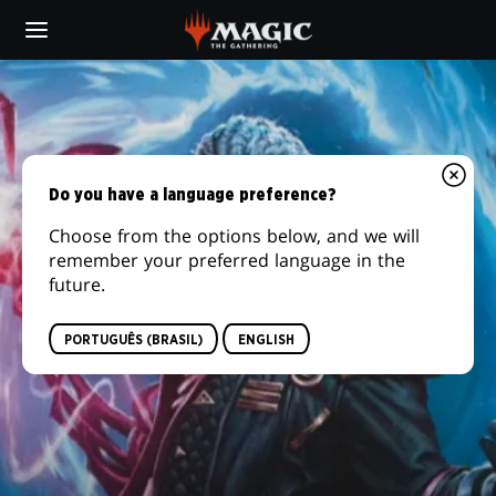
Skip
to
main
content
Do you have a language preference?
Choose from the options below, and we will
remember your preferred language in the
future.
PORTUGUÊS (BRASIL)
ENGLISH