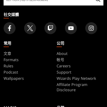
找
店
家
社交媒體
常用
公司
文章
About
Formats
帐号
Rules
Careers
Podcast
Support
Wallpapers
Wizards Play Network
Affiliate Program
Disclosure