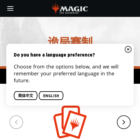
Skip
to
main
content
诡局赛制
Do you have a language preference?
Choose from the options below, and we will
remember your preferred language in the
赛制枢纽
future.
套牌数量
简体中文
ENGLISH