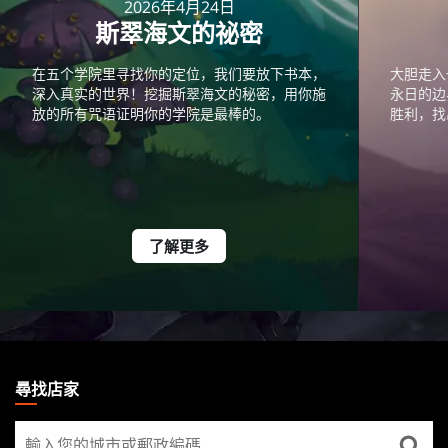
2026年4月24日
斯翠海文的祕密
在五个学院里寻找你的定位，我们要放下书本，
大胆走入
深入真实的世界！挖掘斯翠海文的秘密，用你施
永日的边
放的所有咒语证明你的学院是最棒的。
胜利，找
了解更多
MAGIC:
THE
尋找店家
GATHERING
尋
FOOTER