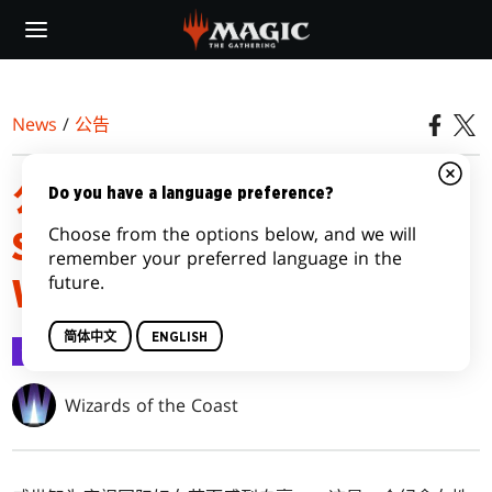
Skip
to
main
content
News
/
公告
公布SECRET LAIR DROP
Do you have a language preference?
Choose from the options below, and we will
SERIES: INTERNATIONAL
remember your preferred language in the
future.
WOMEN'S DAY 2020
简体中文
ENGLISH
公告
2020-02-26
Wizards of the Coast