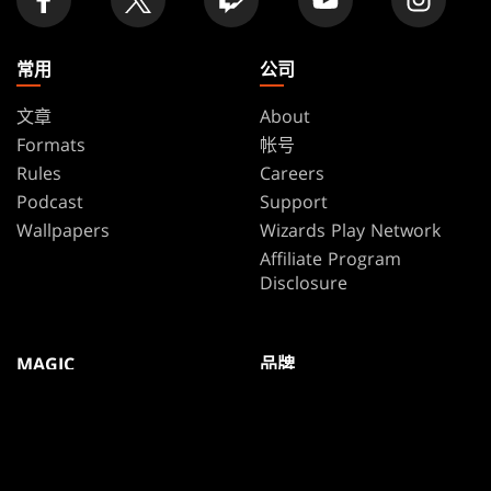
常用
公司
文章
About
Formats
帐号
Rules
Careers
Podcast
Support
Wallpapers
Wizards Play Network
Affiliate Program
Disclosure
MAGIC
品牌
万智牌
Dungeons & Dragons
Magic.gg
Duel Masters
店家与赛事搜寻器
万智牌