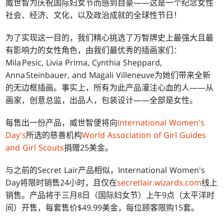
威世智为庆祝国际妇女节而感到自豪——这是一个纪念女性
社会、经济、文化，以及政治成就的全球性节日！
为了实现这一目的，我们精心挑选了万智牌史上最强大且最
有影响力的女性角色，由我们最优秀的插画家们：
Mila Pesic, Livia Prima, Cynthia Sheppard,
Anna Steinbauer, and Magali Villeneuve为她们带来全新
的无边框插画。事实上，所有为此产品灌注心血的人——从
画家，创意总监，出品人，包装设计——全部是女性。
每售出一份产品，威世智便将向
International Women's
Day's
所选的慈善机构
World Association of Girl Guides
and Girl Scouts
捐赠25美金。
与之前的Secret Lair产品相似，International Women's
Day将限时销售24小时，且仅在
secretlair.wizards.com
线上
销售。产品将于三月8日（国际妇女节）上午9点（太平洋时
间）开售，每套售价$49.99美金，每位顾客限购15套。