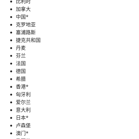
比利时
加拿大
中国*
克罗地亚
塞浦路斯
捷克共和国
丹麦
芬兰
法国
德国
希腊
香港*
匈牙利
爱尔兰
意大利
日本*
卢森堡
澳门*