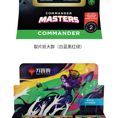
裂片妖大群（白蓝黑红绿）