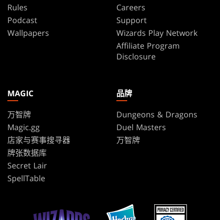
Rules
Careers
Podcast
Support
Wallpapers
Wizards Play Network
Affiliate Program
Disclosure
MAGIC
品牌
万智牌
Dungeons & Dragons
Magic.gg
Duel Masters
店家与赛事搜寻器
万智牌
牌张数据库
Secret Lair
SpellTable