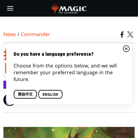
Skip
to
main
content
News
/
Commander
指挥官大师于2023年8月4
Do you have a language preference?
Choose from the options below, and we will
日登场
remember your preferred language in the
future.
Commander
2023-02-21
简体中文
ENGLISH
Wizards of the Coast