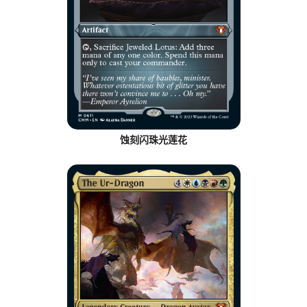
蚀刻闪珠光莲花