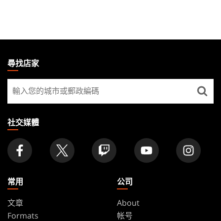
MAGIC:
THE
尋找店家
GATHERING
尋
FOOTER
找
店
家
社交媒體
常用
公司
文章
About
Formats
帐号