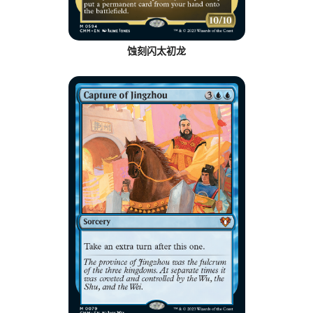
蚀刻闪太初龙