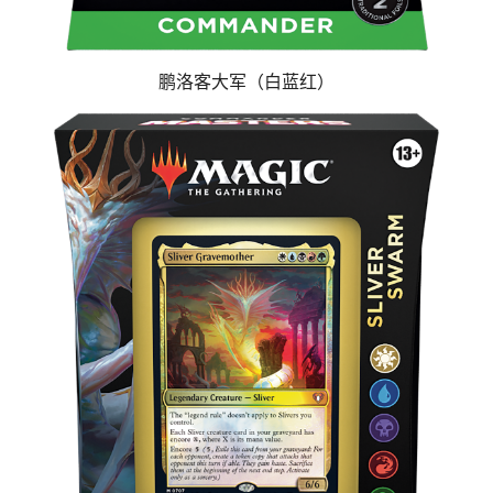
鹏洛客大军（白蓝红）