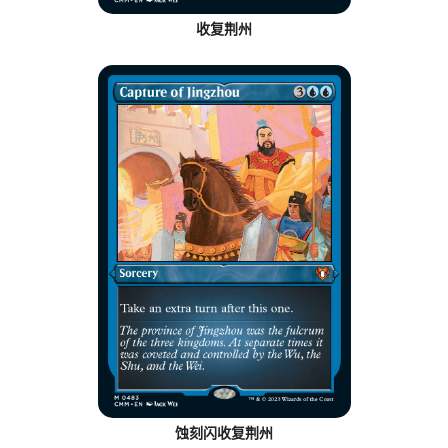
收复荆州
蚀刻闪收复荆州