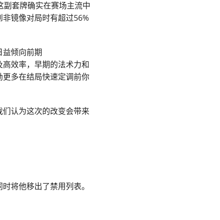
这副套牌确实在赛场主流中
非镜像对局时有超过56%
日益倾向前期
及高效率，早期的法术力和
励更多在结局快速定调前你
我们认为这次的改变会带来
同时将他移出了禁用列表。