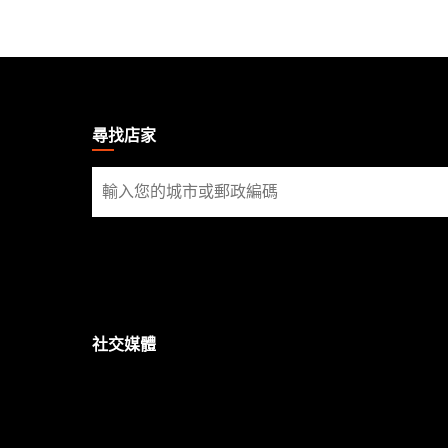
MAGIC:
THE
GATHERING
尋找店家
FOOTER
尋
找
店
家
社交媒體