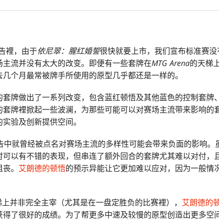
公告裡，由于
依尼翠：腥红婚誓
很快就要上市，我们宣布标准赛没
场主流并没有太大的改变。即便有一些套牌在
MTG Arena
的天梯
去几个月最常被牌手所使用的原型几乎都还是一样的。
的套牌做出了一系列改变，包含蓝红顿悟及其他蓝色的控制套牌
的套牌裡掀起一些波澜，为那些可能可以对赛场主流带来影响的
的实验及创新提供空间。
公告中就曾经被点名对赛场主流的多样性可能会带来负面的影响。
时可以有不错的表现，但串连了额外回合的套牌尤其难以对付，
沮丧。
艾朗德的顿悟
的预示异能让它更加难以应对，因为一般情
梯上并非完全主宰（尤其是在一盘定胜负的比赛裡），
艾朗德的
获得了很好的成绩。为了帮更多中速及较慢的原型创造出更多空