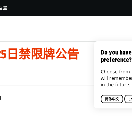
文章
月25日禁限牌公告
Do you have
preference?
Choose from 
will remembe
in the future.
日
简体中文
E
。