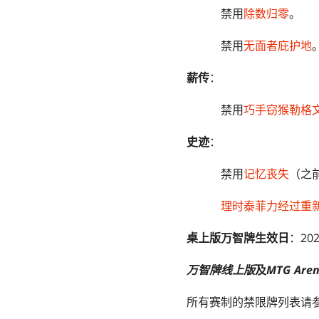
禁用
除数归零
。
禁用
无面者庇护地
薪传
：
禁用
巧手窃猴勒格
史迹
：
禁用
记忆丧失
（之
理时泰菲力
经过重
桌上版万智牌生效日
：20
万智牌线上版
及
MTG Are
所有赛制的禁限牌列表请