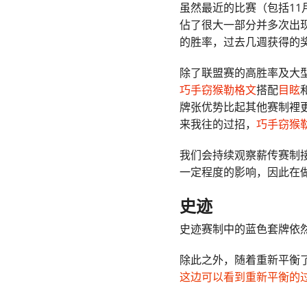
虽然最近的比赛（包括1
佔了很大一部分并多次出
的胜率，过去几週获得的
除了联盟赛的高胜率及大
巧手窃猴勒格文
搭配
目眩
牌张优势比起其他赛制裡
来我往的过招，
巧手窃猴
我们会持续观察薪传赛制
一定程度的影响，因此在
史迹
史迹赛制中的蓝色套牌依
除此之外，随着重新平衡
这边可以看到重新平衡的