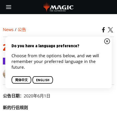
Skip
to
main
content
News
/
公告
2020年6月1日禁限牌公告
Do you have a language preference?
Choose from the options below, and we will
公告
2020-06-01
remember your preferred language in the
future.
Ian Duke
简体中文
ENGLISH
公告日期：
2020年6月1日
新的行侣规则