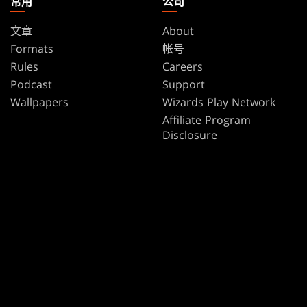
常用
公司
文章
About
Formats
帐号
Rules
Careers
Podcast
Support
Wallpapers
Wizards Play Network
Affiliate Program
Disclosure
MAGIC
品牌
万智牌
Dungeons & Dragons
Magic.gg
Duel Masters
店家与赛事搜寻器
万智牌
牌张数据库
Secret Lair
SpellTable