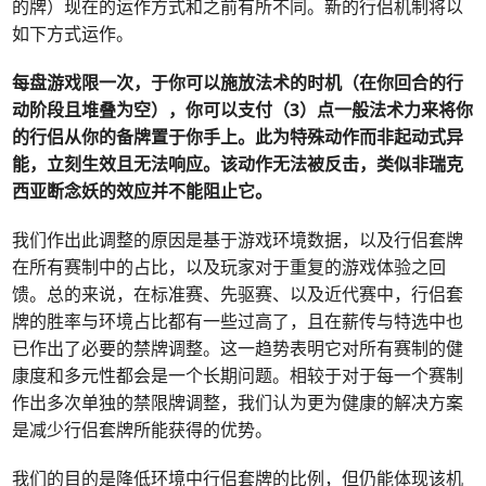
的牌）现在的运作方式和之前有所不同。新的行侣机制将以
如下方式运作。
每盘游戏限一次，于你可以施放法术的时机（在你回合的行
动阶段且堆叠为空），你可以支付（
3
）点一般法术力来将你
的行侣从你的备牌置于你手上。此为特殊动作而非起动式异
能，立刻生效且无法响应。该动作无法被反击，类似非瑞克
西亚断念妖的效应并不能阻止它。
我们作出此调整的原因是基于游戏环境数据，以及行侣套牌
在所有赛制中的占比，以及玩家对于重复的游戏体验之回
馈。总的来说，在标准赛、先驱赛、以及近代赛中，行侣套
牌的胜率与环境占比都有一些过高了，且在薪传与特选中也
已作出了必要的禁牌调整。这一趋势表明它对所有赛制的健
康度和多元性都会是一个长期问题。相较于对于每一个赛制
作出多次单独的禁限牌调整，我们认为更为健康的解决方案
是减少行侣套牌所能获得的优势。
我们的目的是降低环境中行侣套牌的比例，但仍能体现该机