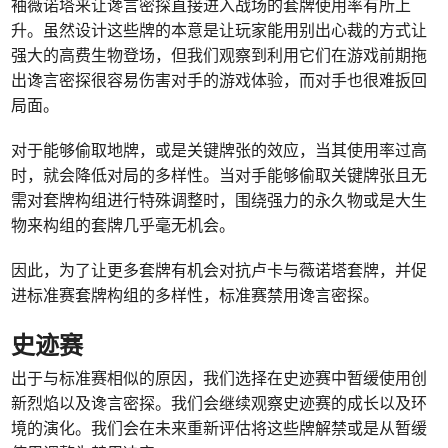
袖薇诺塔来让谗言密探直接进入战场的套牌使用率有所上
升。虽然设计这些牌的本意是让玩家能用别出心裁的方式让
强大的高费生物登场，但我们观察到利用它们在游戏前期拖
出谗言密探很容易伤害对手的游戏体验，而对手也很难扳回
局面。
对于能够偷取地牌，或是关键牌张的效应，当其使用率过高
时，就会降低对局的多样性。当对手能够偷取关键牌张且无
需对套牌构组进行特殊调整时，围绕强力的永久物或是大生
物来构组的套牌几乎毫无机会。
因此，为了让更多套牌有机会对抗卢卡与薇诺塔套牌，并促
进标准赛套牌构组的多样性，标准赛禁用谗言密探。
史迹赛
出于与标准赛相似的原因，我们选择在史迹赛中暂缓使用创
新烈焰以及谗言密探。我们会继续观察史迹赛的成长以及环
境的演化。我们会在未来重新评估将这些牌解禁或是从暂缓