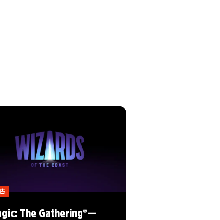
告
gic: The Gathering®—