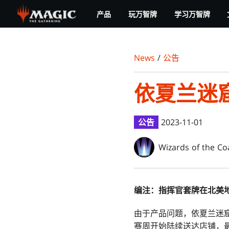
Skip
产品
玩万智牌
学习万智牌
to
main
content
News
/
公告
依夏兰迷
公告
2023-11-01
Wizards of the Co
编注：指挥官套牌在北美
由于产品问题，依夏兰迷窟
赛周开始陆续送达店铺，