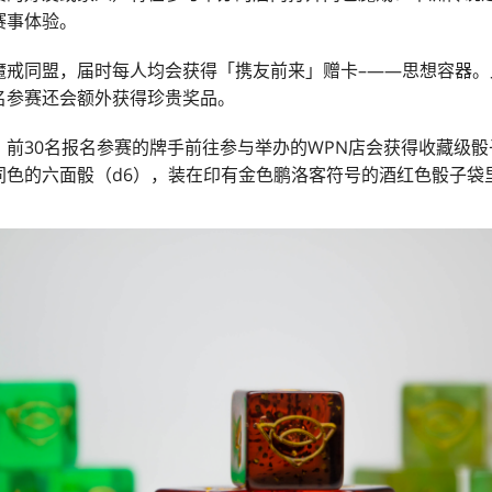
赛事体验。
魔戒同盟，届时每人均会获得「携友前来」赠卡–——思想容器。
名参赛还会额外获得珍贵奖品。
。前30名报名参赛的牌手前往参与举办的WPN店会获得收藏级
同色的六面骰（d6），装在印有金色鹏洛客符号的酒红色骰子袋