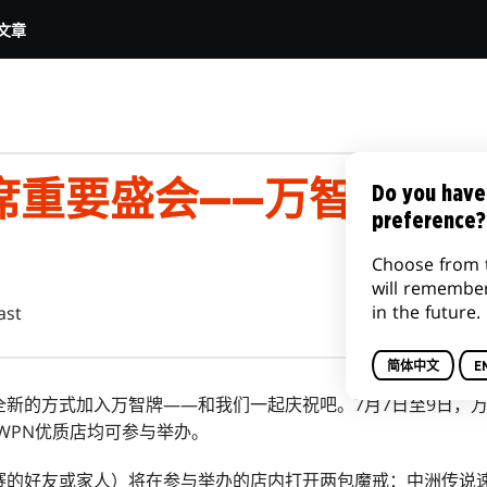
文章
席重要盛会——万智牌庆
Do you have
preference?
Choose from 
will remembe
in the future.
ast
简体中文
E
全新的方式加入万智牌——和我们一起庆祝吧。7月7日至9日，
WPN优质店均可参与举办。
赛的好友或家人）将在参与举办的店内打开两包魔戒：中洲传说