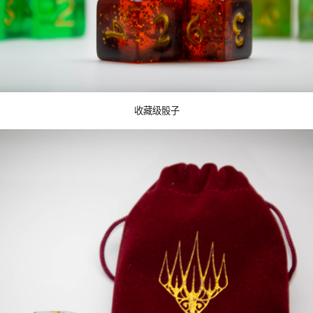
收藏级骰子