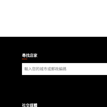
MAGIC:
THE
GATHERING
尋找店家
FOOTER
尋
找
店
家
社交媒體