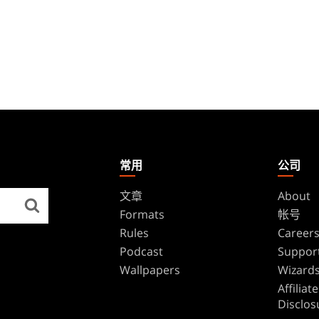
常用
公司
文章
About
Formats
帐号
Rules
Career
Podcast
Suppor
Wallpapers
Wizards
Affilia
Disclos