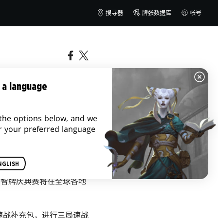
搜寻器
牌张数据库
帐号
典赛！
 a language
the options below, and we
r your preferred language
NGLISH
万智牌庆典赛将在全球各地
速战补充包，进行三局速战