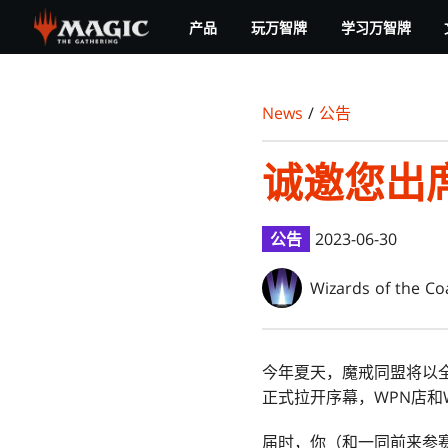
Skip
产品
玩万智牌
学习万智牌
to
main
content
News
/
公告
诚邀您出
公告
2023-06-30
Wizards of the Co
今年夏天，魔戒同盟将以
正式拉开序幕，WPN店和
届时，你（和一同前来参