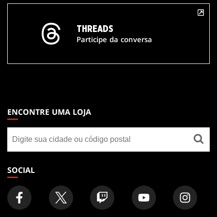
THREADS
Participe da conversa
MAGIC:
THE
ENCONTRE UMA LOJA
GATHERING
Encontre
FOOTER
uma
loja
SOCIAL