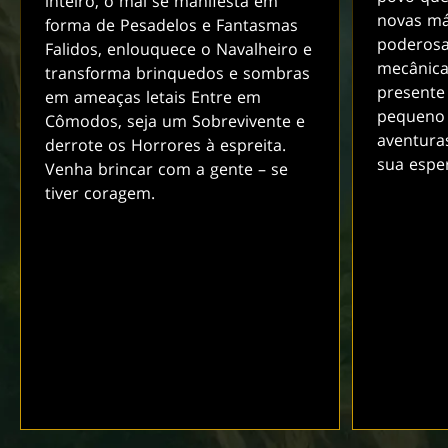
inteiro, o mal se manifesta em
novas má
forma de Pesadelos e Fantasmas
poderosa
Falidos, enlouquece o Navalheiro e
mecânica
transforma brinquedos e sombras
presente 
em ameaças letais Entre em
pequeno
Cômodos, seja um Sobrevivente e
aventura
derrote os Horrores à espreita.
sua espe
Venha brincar com a gente – se
tiver coragem.