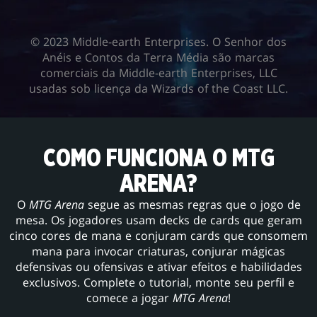
© 2023 Middle-earth Enterprises. O Senhor dos
Anéis e Contos da Terra Média são marcas
comerciais da Middle-earth Enterprises, LLC
usadas sob licença da Wizards of the Coast LLC.
COMO FUNCIONA O MTG
ARENA?
O
MTG Arena
segue as mesmas regras que o jogo de
mesa. Os jogadores usam decks de cards que geram
cinco cores de mana e conjuram cards que consomem
mana para invocar criaturas, conjurar mágicas
defensivas ou ofensivas e ativar efeitos e habilidades
exclusivos. Complete o tutorial, monte seu perfil e
comece a jogar
MTG Arena
!