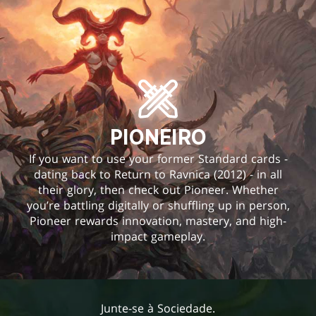
PIONEIRO
If you want to use your former Standard cards -
dating back to Return to Ravnica (2012) - in all
their glory, then check out Pioneer. Whether
you’re battling digitally or shuffling up in person,
Pioneer rewards innovation, mastery, and high-
impact gameplay.
Junte-se à Sociedade.