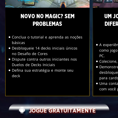
NOVO NO MAGIC? SEM
UM J
PROBLEMAS
DIFE
Conclua o tutorial e aprenda as noções
básicas
A experiê
Desbloqueie 14 decks iniciais únicos
como jogo
no Desafio de Cores
PC.
Dispute contra outros iniciantes nos
Colecione
Duelos de Decks Iniciais
Demonstre
Defina sua estratégia e monte seu
desbloque
deck
para card
Uma conta
com você 
JOGUE GRATUITAMENTE