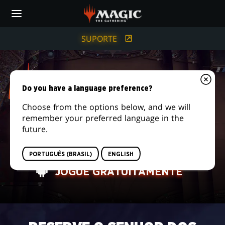
Skip
to
main
content
SUPORTE
Do you have a language preference?
Choose from the options below, and we will
remember your preferred language in the
future.
MAGIC:
MELHOR DO QUE NUNCA. AGORA NO MOBILE.
THE
PORTUGUÊS (BRASIL)
ENGLISH
JOGUE GRATUITAMENTE
GATHERING
ARENA