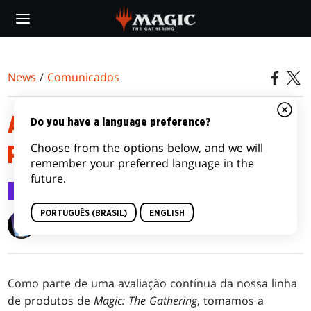
Skip
to
main
content
News
/
Comunicados
ALTERAÇÕES NOS IDIOMAS DE
Do you have a language preference?
Choose from the options below, and we will
PRODUTOS DE MAGIC
remember your preferred language in the
future.
Comunicados
18 jul 2022
PORTUGUÊS (BRASIL)
ENGLISH
Wizards of the Coast
Como parte de uma avaliação contínua da nossa linha
de produtos de
Magic: The Gathering
, tomamos a