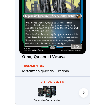
Omo, Queen of Vesuva
TRATAMENTOS
Metalizado gravado | Padrão
DISPONIVEL EM
Tricky T
Decks de Commander