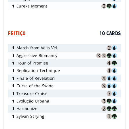
1
Eureka Moment
FEITIÇO
10 CARDS
1
March from Velis Vel
1
Aggressive Biomancy
1
Hour of Promise
1
Replication Technique
1
Finale of Revelation
1
Curse of the Swine
1
Treasure Cruise
1
Evolução Urbana
1
Harmonize
1
Sylvan Scrying