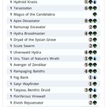
1
Hydroid Krasis
1
Terastodon
1
Magus of the Candelabra
1
Apex Devastator
1
Ramunap Excavator
1
Hydra Broodmaster
1
Dryad of the Ilysian Grove
1
Scute Swarm
1
Ulvenwald Hydra
1
Uro, Titan of Nature's Wrath
1
Avenger of Zendikar
1
Rampaging Baloths
1
Fog Bank
1
Satyr Wayfinder
1
Tatyova, Benthic Druid
1
Floriferous Vinewall
1
Elvish Rejuvenator