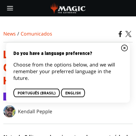
Skip
to
main
content
News
/
Comunicados
LISTAS DE DECKS DE
Do you have a language preference?
Choose from the options below, and we will
COMMANDER DE MODERN
remember your preferred language in the
future.
HORIZONS 3
PORTUGUÊS (BRASIL)
ENGLISH
Comunicados
31 mai 2024
Kendall Pepple