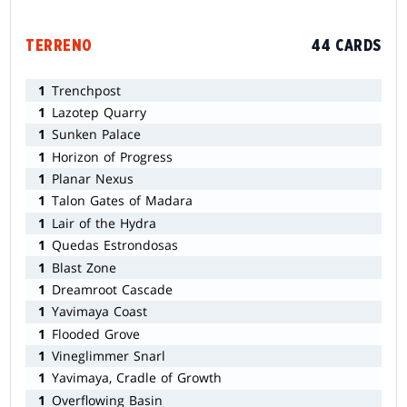
TERRENO
44 CARDS
1
Trenchpost
1
Lazotep Quarry
1
Sunken Palace
1
Horizon of Progress
1
Planar Nexus
1
Talon Gates of Madara
1
Lair of the Hydra
1
Quedas Estrondosas
1
Blast Zone
1
Dreamroot Cascade
1
Yavimaya Coast
1
Flooded Grove
1
Vineglimmer Snarl
1
Yavimaya, Cradle of Growth
1
Overflowing Basin