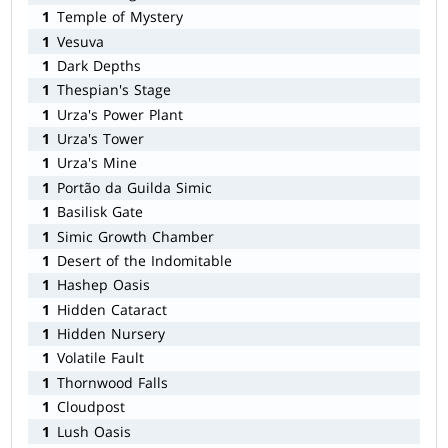
1
Temple of Mystery
1
Vesuva
1
Dark Depths
1
Thespian's Stage
1
Urza's Power Plant
1
Urza's Tower
1
Urza's Mine
1
Portão da Guilda Simic
1
Basilisk Gate
1
Simic Growth Chamber
1
Desert of the Indomitable
1
Hashep Oasis
1
Hidden Cataract
1
Hidden Nursery
1
Volatile Fault
1
Thornwood Falls
1
Cloudpost
1
Lush Oasis