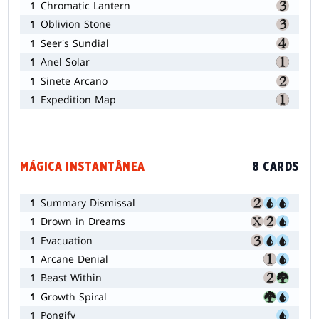
1
Chromatic Lantern
1
Oblivion Stone
1
Seer's Sundial
1
Anel Solar
1
Sinete Arcano
1
Expedition Map
MÁGICA INSTANTÂNEA
8 CARDS
1
Summary Dismissal
1
Drown in Dreams
1
Evacuation
1
Arcane Denial
1
Beast Within
1
Growth Spiral
1
Pongify