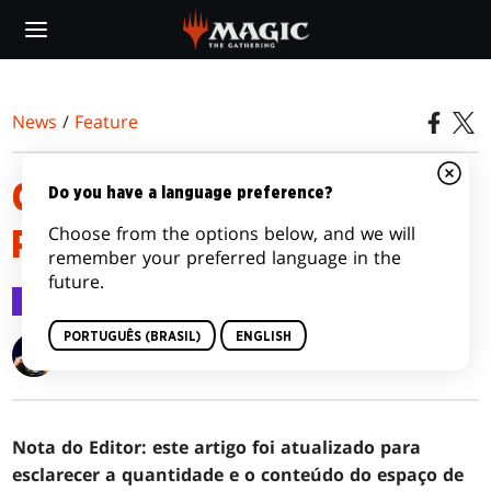
Skip
to
main
content
News
/
Feature
COLECIONANDO RAVNICA
Do you have a language preference?
Choose from the options below, and we will
REMASTERIZADA
remember your preferred language in the
future.
Feature
12 dez 2023
PORTUGUÊS (BRASIL)
ENGLISH
Zakeel Gordon
Nota do Editor: este artigo foi atualizado para
esclarecer a quantidade e o conteúdo do espaço de