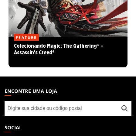
FEATURE
Colecionando Magic: The Gathering® –
Assassin's Creed®
MAGIC:
THE
ENCONTRE UMA LOJA
GATHERING
Encontre
FOOTER
uma
loja
SOCIAL