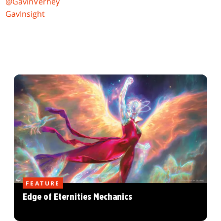
@GavinVerhey
GavInsight
FEATURE
Edge of Eternities Mechanics