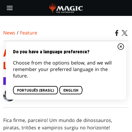
Skip
to
main
content
News
/
Feature
APRESENTAÇÃO DE PRÉ-
Do you have a language preference?
Choose from the options below, and we will
LANÇAMENTO DE IXALAN
remember your preferred language in the
future.
Feature
18 set 2017
PORTUGUÊS (BRASIL)
ENGLISH
Gavin Verhey
Fica firme, parceiro! Um mundo de dinossauros,
piratas, tritões e vampiros surgiu no horizonte!