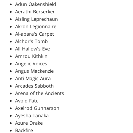
Adun Oakenshield
Aerathi Berserker
Aisling Leprechaun
Akron Legionnaire
Al-abara's Carpet
Alchor's Tomb
All Hallow's Eve
Amrou Kithkin
Angelic Voices
Angus Mackenzie
Anti-Magic Aura
Arcades Sabboth
Arena of the Ancients
Avoid Fate
Axelrod Gunnarson
Ayesha Tanaka
Azure Drake
Backfire