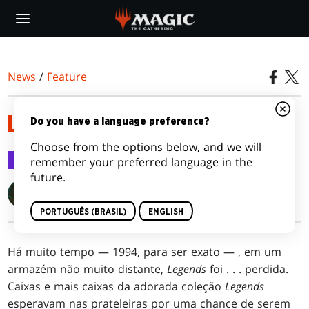
Skip
to
main
content
News
/
Feature
LOST LEGENDS
Do you have a language preference?
Choose from the options below, and we will
Feature
21 jul 2022
remember your preferred language in the
future.
Blake Rasmussen
PORTUGUÊS (BRASIL)
ENGLISH
Há muito tempo — 1994, para ser exato — , em um
armazém não muito distante,
Legends
foi
. . .
perdida.
Caixas e mais caixas da adorada coleção
Legends
esperavam nas prateleiras por uma chance de serem