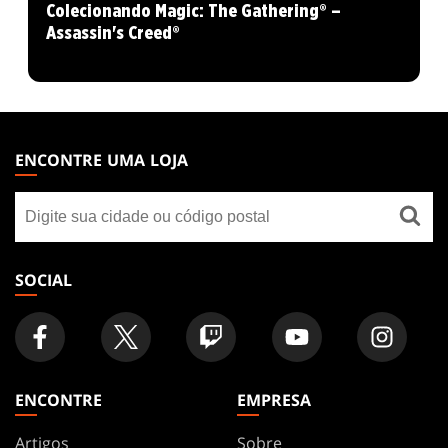
Colecionando Magic: The Gathering® –
Assassin's Creed®
MAGIC:
THE
ENCONTRE UMA LOJA
GATHERING
Encontre
FOOTER
uma
loja
SOCIAL
ENCONTRE
EMPRESA
Artigos
Sobre