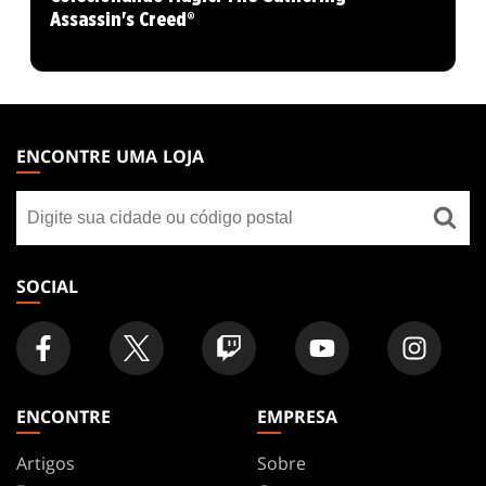
Assassin's Creed®
MAGIC:
THE
ENCONTRE UMA LOJA
GATHERING
Encontre
FOOTER
uma
loja
SOCIAL
ENCONTRE
EMPRESA
Artigos
Sobre