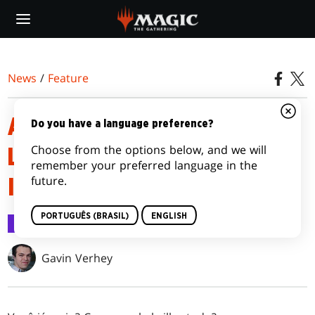
Skip
to
main
content
News
/
Feature
APRESENTAÇÃO DO PRÉ-
Do you have a language preference?
Choose from the options below, and we will
LANÇAMENTO DE RIVAIS DE
remember your preferred language in the
future.
IXALAN
PORTUGUÊS (BRASIL)
ENGLISH
Feature
8 jan 2018
Gavin Verhey