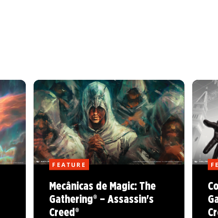
FEATURE
F
Mecânicas de Magic: The
Co
Gathering® – Assassin's
Ga
Creed®
Cr