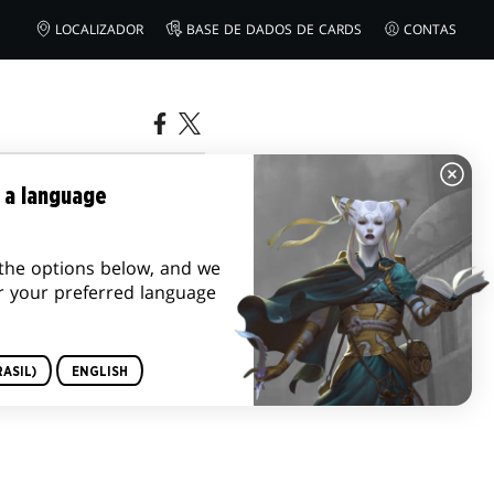
LOCALIZADOR
BASE DE DADOS DE CARDS
CONTAS
 a language
the options below, and we
r your preferred language
ASIL)
ENGLISH