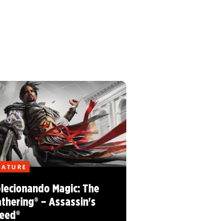
EATURE
lecionando Magic: The
thering® – Assassin's
eed®