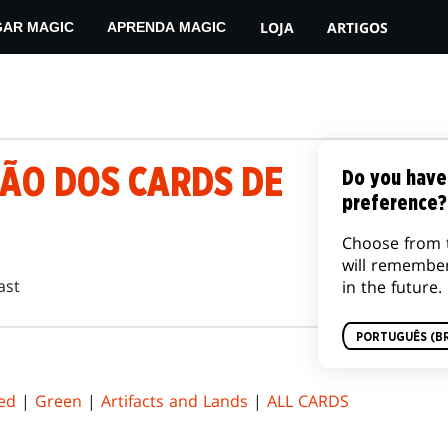
LOJA
ARTIGOS
GAR MAGIC
APRENDA MAGIC
ÇÃO DOS CARDS DE
Do you have
preference?
Choose from 
will remembe
ast
in the future.
PORTUGUÊS (BR
ed
|
Green
|
Artifacts and Lands
|
ALL CARDS