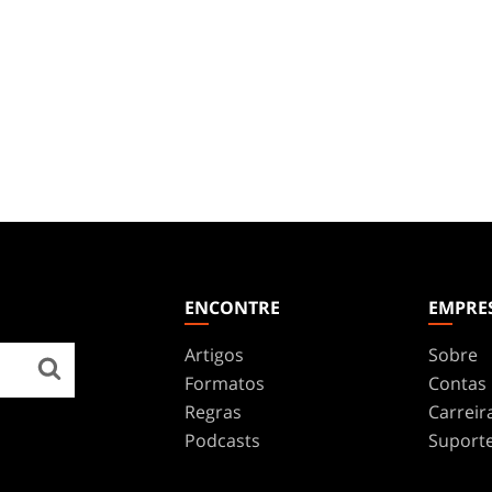
ENCONTRE
EMPRE
Artigos
Sobre
Formatos
Contas
Regras
Carreir
Podcasts
Suport
Papéis De Parede
WPN