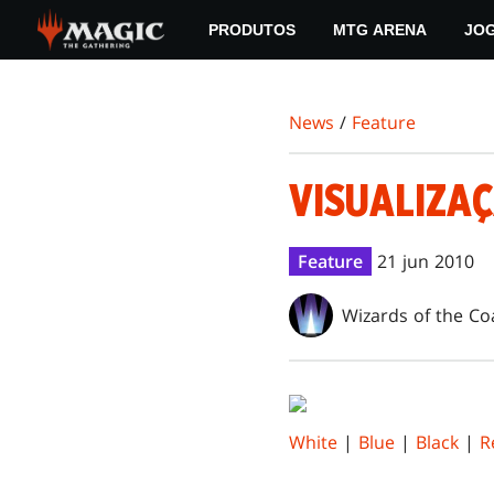
Skip
PRODUTOS
MTG ARENA
JO
to
main
content
News
/
Feature
VISUALIZA
Feature
21 jun 2010
Wizards of the Co
White
|
Blue
|
Black
|
R