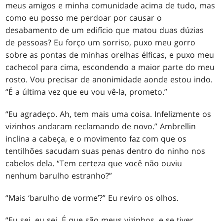
meus amigos e minha comunidade acima de tudo, mas
como eu posso me perdoar por causar o
desabamento de um edifício que matou duas dúzias
de pessoas? Eu forço um sorriso, puxo meu gorro
sobre as pontas de minhas orelhas élficas, e puxo meu
cachecol para cima, escondendo a maior parte do meu
rosto. Vou precisar de anonimidade aonde estou indo.
“É a última vez que eu vou vê-la, prometo.”
“Eu agradeço. Ah, tem mais uma coisa. Infelizmente os
vizinhos andaram reclamando de novo.” Ambrellin
inclina a cabeça, e o movimento faz com que os
tentilhões sacudam suas penas dentro do ninho nos
cabelos dela. “Tem certeza que você não ouviu
nenhum barulho estranho?”
“Mais ‘barulho de vorme’?” Eu reviro os olhos.
“Eu sei, eu sei. É que são meus vizinhos, e se tiver