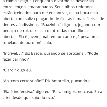
a calma,” digo eu enquanto o vorme se desenrola
entre lençois emaranhados. Seus olhos redondos
estão treinados para me encontrar, e sua boca está
aberta com saliva pingando de fileiras e mais fileiras de
dentes afiadíssimos. “Boazinha,” digo eu, jogando um
pedaço de raktusk seco dentro das mandíbulas
abertas. Ela é jovem, mal tem um ano e já pesa uma
tonelada de puro músculo.
“Incrível
. . .
” diz Bazda, ousando se aproximar. “Pode
fazer carinho?”
“Claro,” digo eu.
“Ah, com certeza não!” Diz Ambrellin, puxando-a.
“Ela é inofensiva,” digo eu. “Para amigos, no caso. Eu a
criei desde que saiu do ovo.”