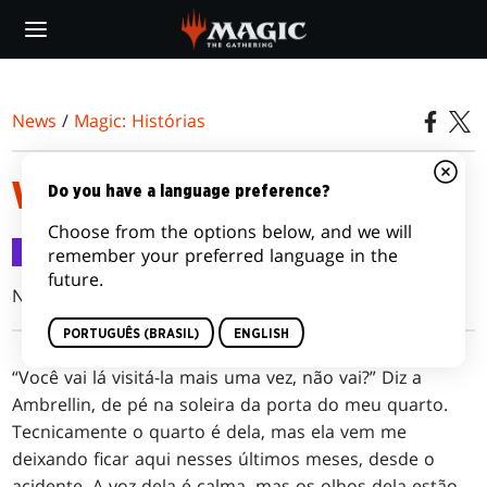
Skip
to
main
content
News
/
Magic: Histórias
VINCULADO E ATADO
Do you have a language preference?
Choose from the options below, and we will
Magic: Histórias
15 nov 2018
remember your preferred language in the
future.
Nicky Drayden
PORTUGUÊS (BRASIL)
ENGLISH
“Você vai lá visitá-la mais uma vez, não vai?” Diz a
Ambrellin, de pé na soleira da porta do meu quarto.
Tecnicamente o quarto é dela, mas ela vem me
deixando ficar aqui nesses últimos meses, desde o
acidente. A voz dela é calma, mas os olhos dela estão